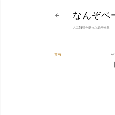
なんぞペ
人工知能を使った成果物集
共有
7/