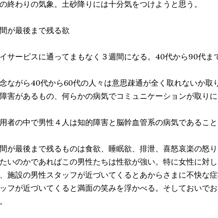
の終わりの気象。土砂降りには十分気をつけようと思う。
間が最後まで残る欲
イサービスに通ってまもなく３週間になる。40代から90代ま
念ながら40代から60代の人々は意思疎通が全く取れないか取
障害があるもの、何らかの病気でコミュニケーションが取りに
用者の中で男性４人は知的障害と脳幹血管系の病気であること
間が最後まで残るものは食欲、睡眠欲、排泄、喜怒哀楽の怒り
たいのかであればこの男性たちは性欲が強い。特に女性に対し
、施設の男性スタッフが近づいてくるとあからさまに不快な症
ッフが近づいてくると満面の笑みを浮かべる。そしておいでお
。