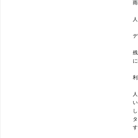
雨
人
デ
残
に
利
人
い
し
タ
す