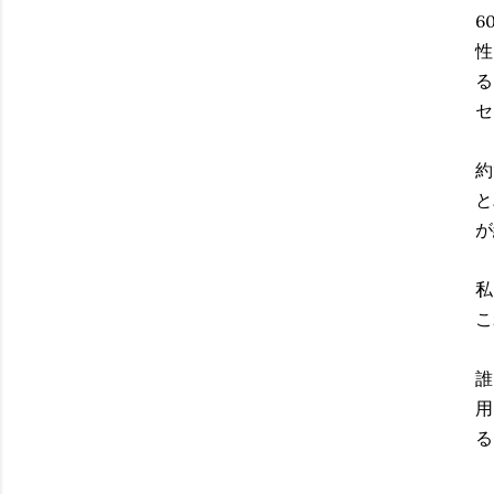
6
性
る
セ
約
と
が
私
こ
誰
用
る