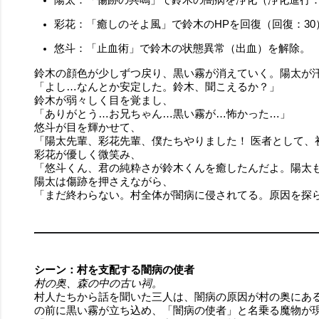
彩花：「癒しのそよ風」で鈴木のHPを回復（回復：30
悠斗：「止血術」で鈴木の状態異常（出血）を解除。
鈴木の顔色が少しずつ戻り、黒い霧が消えていく。陽太が
「よし…なんとか安定した。鈴木、聞こえるか？」
鈴木が弱々しく目を覚まし、
「ありがとう…お兄ちゃん…黒い霧が…怖かった…」
悠斗が目を輝かせて、
「陽太先輩、彩花先輩、僕たちやりました！ 医者として、
彩花が優しく微笑み、
「悠斗くん、君の純粋さが鈴木くんを癒したんだよ。陽太
陽太は傷跡を押さえながら、
「まだ終わらない。村全体が闇病に侵されてる。原因を探
シーン：村を支配する闇病の使者
村の奥、森の中の古い祠。
村人たちから話を聞いた三人は、闇病の原因が村の奥にあ
の前に黒い霧が立ち込め、「闇病の使者」と名乗る魔物が