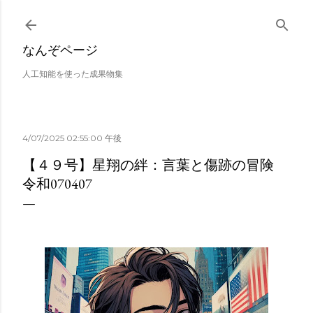
スキップしてメイン コ
なんぞページ
人工知能を使った成果物集
4/07/2025 02:55:00 午後
【４９号】星翔の絆：言葉と傷跡の冒険
令和070407