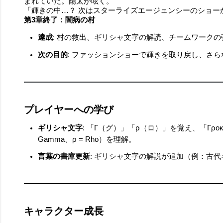
まれていた。陽太が呟く。
「輝きの中…？ 次はスターライズエージェンシーのショー
第3章終了：闇病の村
達成
: 村の救出、ギリシャ文字の解読、チームワークの
次の目的
: ファッションショーで輝きを取り戻し、さ
プレイヤーへの学び
ギリシャ文字
: 「Γ（グ）」「ρ（ロ）」を覚え、「Γρ
Gamma、ρ = Rho）を理解。
言葉の書庫更新
: ギリシャ文字の解説が追加（例：古
キャラクター成長