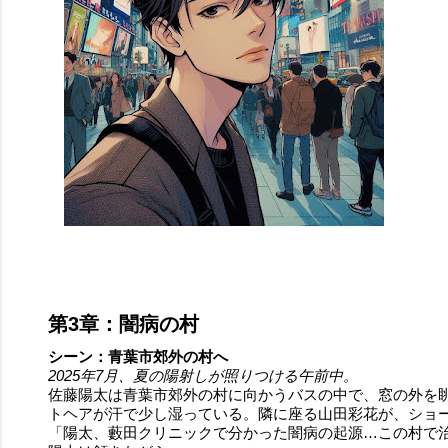
第3章：闇病の村
シーン：青葉市郊外の村へ
2025年7月、夏の陽射しが照りつける午前中。
佐藤陽太は青葉市郊外の村に向かうバスの中で、窓の外を
トヘアが汗で少し湿っている。隣に座る山田彩花が、ショ
「陽太、藪田クリニックで分かった闇病の起源…この村で