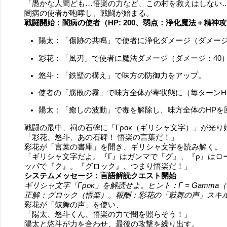
「愚かな人間ども…悟楽の力など、この村を救えはしない
闇病の使者が咆哮し、戦闘が始まる。
戦闘開始：闇病の使者（HP: 200、弱点：浄化魔法＋精神
陽太：「傷跡の共鳴」で使者に浄化ダメージ（ダメージ
彩花：「風刃」で使者に魔法ダメージ（ダメージ：40
悠斗：「鉄壁の構え」で味方の防御力をアップ。
使者の「腐敗の霧」で味方全体が毒状態に（毎ターンHP
陽太：「癒しの波動」で毒を解除し、味方全体のHPを
戦闘の最中、祠の石碑に「Γροκ（ギリシャ文字）」が光
「彩花、悠斗、あの石碑！ 悟楽の言葉だ！」
彩花が「言葉の書庫」を開き、ギリシャ文字を読み解く。
「ギリシャ文字だよ。『Γ』はガンマで『グ』、『ρ』はロ
ッパで『ク』。『グロック』、つまり悟楽だ！」
システムメッセージ：言語解読クエスト開始
ギリシャ文字「Γροκ」を解読せよ。ヒント：Γ = Gamma（グ
正解：グロック（悟楽）。報酬：彩花の「鼓舞の声」スキ
彩花が「鼓舞の声」を使い、
「陽太、悠斗くん、悟楽の力で闇を照らそう！」
陽太と悠斗が力を合わせ、最後の攻撃を繰り出す。