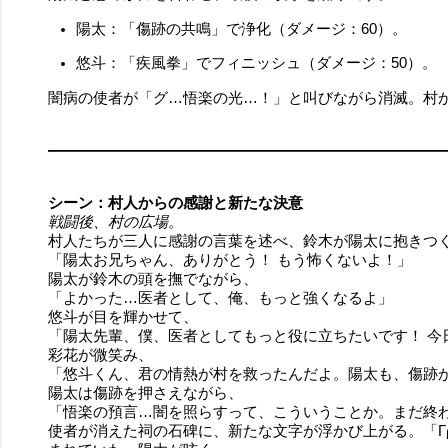
陽太：「傷跡の共鳴」で浄化（ダメージ：60）。
悠斗：「疾風拳」でフィニッシュ（ダメージ：50）。
闇病の使者が「グ…悟楽の光…！」と叫びながら消滅。村
シーン：村人からの感謝と新たな決意
戦闘後、村の広場。
村人たちが三人に感謝の言葉を述べ、鈴木が陽太に抱きつ
「陽太お兄ちゃん、ありがとう！ もう怖くないよ！」
陽太が鈴木の頭を撫でながら、
「よかった…医者として、俺、もっと強くなるよ」
悠斗が目を輝かせて、
「陽太先輩、僕、医者としてもっと役に立ちたいです！ 今
彩花が微笑み、
「悠斗くん、君の情熱が村を救ったんだよ。陽太も、傷跡
陽太は傷跡を押さえながら、
「悟楽の預言…闇を照らすって、こういうことか。まだ終
使者が消えた祠の石碑に、新たな文字が浮かび上がる。「Γ