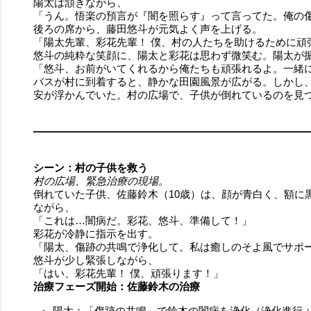
陽太は頷きながら、
「うん。悟楽の預言が『闇を照らす』って言ってた。俺の
後ろの席から、藤田悠斗が元気よく声を上げる。
「陽太先輩、彩花先輩！ 僕、村の人たちを助けるために頑
悠斗の純粋な笑顔に、陽太と彩花は思わず微笑む。陽太が
「悠斗、お前がいてくれるから俺たちも頑張れるよ。一緒
バスが村に到着すると、静かな田園風景が広がる。しかし
安が浮かんでいた。村の広場で、子供が倒れているのを見
シーン：村の子供を救う
村の広場、緊急治療の現場。
倒れていた子供、佐藤鈴木（10歳）は、顔が青白く、額に
ながら、
「これは…闇病だ。彩花、悠斗、準備して！」
彩花が冷静に指示を出す。
「陽太、傷跡の共鳴で浄化して。私は癒しのそよ風でサポ
悠斗が少し緊張しながら、
「はい、彩花先輩！ 僕、頑張ります！」
治療フェーズ開始：佐藤鈴木の治療
陽太：「傷跡の共鳴」で鈴木の闇病を浄化（浄化進行：