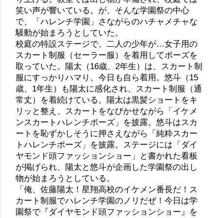
笑い声が響いている。が、そんな学園祭の中心
で、「ハレンチ学園」さながらのハチャメチャな
騒動が始まろうとしていた。
校庭の特設ステージで、二人の少年が…女子用の
スカート制服（セーラー服）を着用してポーズを
取っていた。陽太（16歳、2年生）は、スカート制
服にすっかりハマり、今日も自ら着用。悠斗（15
歳、1年生）も陽太に感化され、スカート制服（通
常丈）を着続けている。陽太は黒髪ショートをキ
リッと整え、スカートをなびかせながら「イケメ
ンスカートハレンチポーズ」を披露。悠斗はスカ
ートを恥ずかしそうに押さえながら「純粋スカー
トハレンチポーズ」を披露。ステージには「ダイ
ヤモンド頭ファッションショー」と書かれた看板
が掲げられ、陽太と悠斗が企画した学園祭の出し
物が始まろうとしている。
「俺、佐藤陽太！星翔高校のイケメン番長だ！ス
カート制服でハレンチ学園のノリだぜ！今日は学
園祭で『ダイヤモンド頭ファッションショー』を