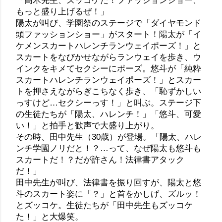
「高木先生、ズッコケた！ファッションショー、
もっと盛り上げるぜ！」
陽太が叫び、学園祭のステージで「ダイヤモンド
頭ファッションショー」がスタート！陽太が「イ
ケメンスカートハレンチランウェイポーズ！」と
スカートをなびかせながらランウェイを歩き、ウ
インクをキメてセクシーにポーズ。悠斗が「純粋
スカートハレンチランウェイポーズ！」とスカー
トを押さえながらぎこちなく歩き、「恥ずかしい
っすけど…セクシーっす！」と叫ぶ。ステージ下
の生徒たちが「陽太、ハレンチ！」「悠斗、可愛
い！」と拍手と歓声で大盛り上がり。
その時、田中先生（30歳）が登場。「陽太、ハレ
ンチ学園ノリだと！？…って、なぜ陽太も悠斗も
スカートだ！？だが許さん！法律書アタック
だ！」
田中先生が叫び、法律書を振り回すが、陽太と悠
斗のスカート姿に「？」と首をかしげ、ズルッ！
とズッコケ。生徒たちが「田中先生もズッコケ
た！」と大爆笑。