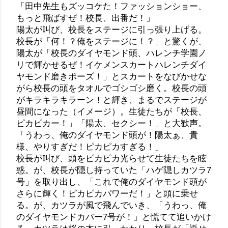
「田中先生もズッコケた！ファッションショー、
もっと飛ばすぜ！校長、出番だ！」
陽太が叫び、校長をステージに引っ張り上げる。
校長が「何！？俺をステージに！？」と驚くが、
陽太が「校長のダイヤモンド頭、ハレンチ学園ノ
リで輝かせるぜ！イケメンスカートハレンチダイ
ヤモンド磨きポーズ！」とスカートをなびかせな
がら校長の頭をタオルでゴシゴシ磨く。校長の頭
がキラキラキラーン！と輝き、まるでステージが
昼間になった（イメージ）。生徒たちが「校長、
ピカピカー！」「陽太、セクシー！」と大歓声。
「うわっ、俺のダイヤモンド頭が！陽太ぁ、貴
様、やりすぎだ！ピカピカすぎる！」
校長が叫び、頭をピカピカ光らせて生徒たちを眩
惑。が、校長が隠し持っていた「ハゲ隠しカツラ7
号」を取り出し、「これで俺のダイヤモンド頭が
さらに輝く！ピカピカパワーだ！」と頭に乗せ
る。が、カツラが風で飛んでいき、「うわっ、俺
のダイヤモンドカバー7号が！」と慌てて追いかけ