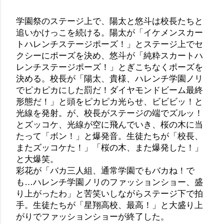
学園祭のステージ上で、陽太と悠斗は校長たちと
追いかけっこを続ける。陽太が「イケメンスカー
トハレンチステージポーズ！」とステージ上でセ
クシーにポーズを決め、悠斗が「純粋スカートハ
レンチステージポーズ！」とぎこちなくポーズを
決める。校長が「陽太、貴様、ハレンチ学園ノリ
でピカピカにした罰だ！ダイヤモンドビーム最終
形態だ！」と頭をピカピカ光らせ、ビビビッ！と
光線を発射。が、校長がステージの端でズルッ！
とズッコケ、光線が空に飛んでいき、桜の木に当
たって「ボン！」と爆発音。生徒たちが「校長、
またズッコケた！」「桜の木、また爆発した！」
と大爆笑。
彩花が「バカ三人組、通常学園でもバカね！で
も…ハレンチ学園ノリのファッションショー、盛
り上がったわ」と苦笑いしながらステージ下で拍
手。生徒たちが「星翔高校、最高！」と大盛り上
がりでファッションショーが終了した。