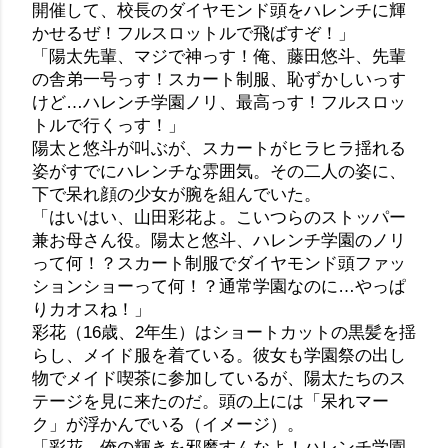
開催して、校長のダイヤモンド頭をハレンチに輝
かせるぜ！フルスロットルで飛ばすぞ！」
「陽太先輩、マジで神っす！俺、藤田悠斗、先輩
の舎弟一号っす！スカート制服、恥ずかしいっす
けど…ハレンチ学園ノリ、最高っす！フルスロッ
トルで行くっす！」
陽太と悠斗が叫ぶが、スカートがヒラヒラ揺れる
姿がすでにハレンチな雰囲気。その二人の姿に、
下で呆れ顔の少女が腕を組んでいた。
「はいはい、山田彩花よ。こいつらのストッパー
兼お母さん役。陽太と悠斗、ハレンチ学園のノリ
って何！？スカート制服でダイヤモンド頭ファッ
ションショーって何！？通常学園なのに…やっぱ
りカオスね！」
彩花（16歳、2年生）はショートカットの黒髪を揺
らし、メイド服を着ている。彼女も学園祭の出し
物でメイド喫茶に参加しているが、陽太たちのス
テージを見に来たのだ。頭の上には「呆れマー
ク」が浮かんでいる（イメージ）。
「彩花、俺の輝きを邪魔すんなよ！ハレンチ学園