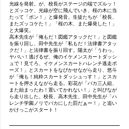
光線を発射。が、校長がステージの端でズルッ！
とズッコケ、光線が空に飛んでいき、桜の木に当
たって「ボン！」と爆発音。生徒たちが「校長、
またズッコケた！」「桜の木、また爆発した！」
と大爆笑。
高木先生が「俺もだ！図鑑アタックだ！」と図鑑
を振り回し、田中先生が「私もだ！法律書アタッ
クだ！」と法律書を振り回す。陽太が「うわっ、
ヤバい！逃げるぜ、俺のイケメンスカートダッシ
ュで！見てろ、イケメンスカートハレンチ逃走ポ
ーズ！」とスカートをなびかせながら走り、悠斗
が「俺も！純粋スカートダッシュっす！」とスカ
ートを押さえながら走る。彩花が「バカ三人組、
また始まったわ！置いてかれない！」と叫びなが
ら走り出した。校長、高木先生、田中先生が「ハ
レンチ学園ノリでバカにした罰だぁー！」と追い
かけっこがスタート！