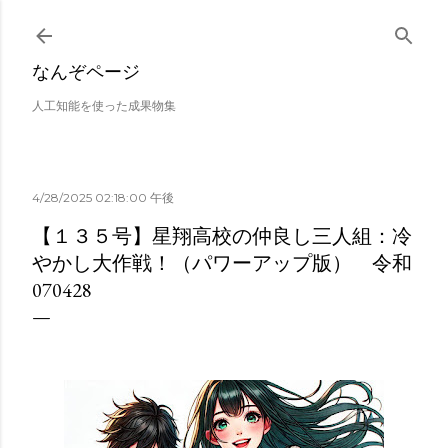
スキップしてメイン コンテンツに移動
なんぞページ
人工知能を使った成果物集
4/28/2025 02:18:00 午後
【１３５号】星翔高校の仲良し三人組：冷
やかし大作戦！（パワーアップ版） 令和
070428