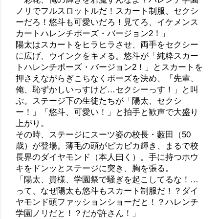
ノリでフルスロットルだ！スカート制服、セクシ
ーだろ！悠斗も可愛いだろ！見てろ、イケメンス
カートハレンチポーズ・バージョン2！」
陽太はスカートをヒラヒラさせ、両手をセクシー
に広げ、ウインクをキメる。悠斗が「純粋スカー
トハレンチポーズ・バージョン2！」とスカートを
押さえながらぎこちなくポーズを決め、「先輩、
俺、恥ずかしいっすけど…セクシーっす！」と叫
ぶ。ステージ下の生徒たちが「陽太、セクシ
ー！」「悠斗、可愛い！」と拍手と歓声で大盛り
上がり。
その時、ステージにスーツ姿の校長・藪田（50
歳）が登場。薄毛の頭がピカピカ輝き、まるで校
長界のダイヤモンド（本人曰く）。手に持つホウ
キをドンッとステージに突き、胸を張る。
「陽太、貴様、学園祭で騒ぎを起こしてるな！…
って、なぜ陽太も悠斗もスカート制服だ！？ダイ
ヤモンド頭ファッションショーだと！？ハレンチ
学園ノリだと！？だが許さん！」