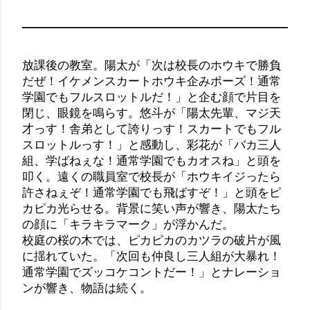
放課後の教室。陽太が「次は校長のホウキで勝負
だぜ！イケメンスカートホウキ企みポーズ！通常
学園でもフルスロットルだ！」と企む顔で片目を
閉じ、眼鏡を鳴らす。悠斗が「陽太先輩、マジ天
才っす！舎弟として誇りっす！スカートでもフル
スロットルっす！」と感動し、彩花が「バカ三人
組、学ばねぇな！通常学園でもカオスね」と頭を
叩く。遠くの職員室で校長が「ホウキイジったら
許さねぇぞ！通常学園でも飛ばすぞ！」と頭をピ
カピカ光らせる。背景に笑い声が響き、陽太たち
の顔に「キラキラマーク」が浮かんだ。
校庭の桜の木では、ピカピカのカツラの破片が風
に揺れていた。「次回も仲良し三人組が大暴れ！
通常学園でズッコケコントだー！」とナレーショ
ンが響き、物語は続く。