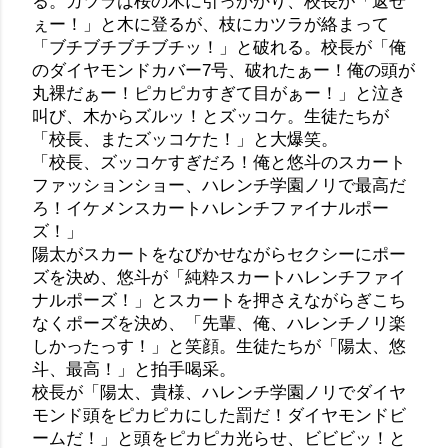
る。カツラは桜の木に引っかかり、校長が「返せ
ぇー！」と木に登るが、枝にカツラが絡まって
「ブチブチブチブチッ！」と破れる。校長が「俺
のダイヤモンドカバー7号、破れたぁー！俺の頭が
丸裸だぁー！ピカピカすぎて目がぁー！」と泣き
叫び、木からズルッ！とズッコケ。生徒たちが
「校長、またズッコケた！」と大爆笑。
「校長、ズッコケすぎだろ！俺と悠斗のスカート
ファッションショー、ハレンチ学園ノリで最高だ
ろ！イケメンスカートハレンチファイナルポー
ズ！」
陽太がスカートをなびかせながらセクシーにポー
ズを決め、悠斗が「純粋スカートハレンチファイ
ナルポーズ！」とスカートを押さえながらぎこち
なくポーズを決め、「先輩、俺、ハレンチノリ楽
しかったっす！」と笑顔。生徒たちが「陽太、悠
斗、最高！」と拍手喝采。
校長が「陽太、貴様、ハレンチ学園ノリでダイヤ
モンド頭をピカピカにした罰だ！ダイヤモンドビ
ームだ！」と頭をピカピカ光らせ、ビビビッ！と