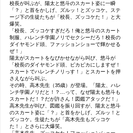
校長が叫ぶが、陽太と悠斗のスカート姿に一瞬
「？」と首をかしげ、ズルッ！とズッコケ。ステ
ージ下の生徒たちが「校長、ズッコケた！」と大
爆笑。
「校長、ズッコケすぎだろ！俺と悠斗のスカート
制服、ハレンチ学園ノリでセクシーだろ！校長の
ダイヤモンド頭、ファッションショーで輝かせる
ぜ！」
陽太がスカートをなびかせながら叫び、悠斗が
「校長のダイヤモンド頭、ピカピカにしますぜ！
スカートでハレンチノリっす！」とスカートを押
さえながら叫ぶ。
その時、高木先生（35歳）が登場。「陽太、ハレ
ンチ学園ノリだと！？…って、なぜ陽太も悠斗も
スカートだ！？だが許さん！図鑑アタックだ！」
高木先生が叫び、図鑑を振り回すが、陽太と悠斗
のスカート姿に「？」と首をかしげ、ズルッ！と
ズッコケ。生徒たちが「高木先生もズッコケ
た！」とさらに大爆笑。