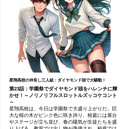
星翔高校の仲良し三人組：ダイヤモンド頭で大騒動！
第23話：学園祭でダイヤモンド頭をハレンチに輝
かせ！～ノリノリフルスロットルズッコケコント
～
星翔高校は、今日は学園祭で大盛り上がりだ。巨
大な桜の木がピンク色に咲き誇り、校庭には屋台
やステージが立ち並び、春の陽気が生徒たちを盛
り上げる。教室では出し物が準備され、校庭では