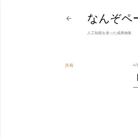
なんぞペ
人工知能を使った成果物集
共有
4/