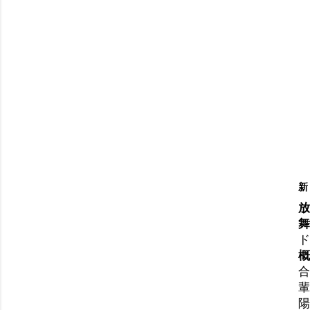
新
放
舞
ド
概
合
輩
陽