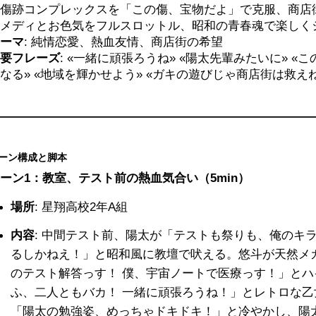
傷跡コンプレックスを「この傷、宝物だよ」で克服、商店
メディとお色気をフルスロットル、昭和の青春魂で楽しく
ーマ
: 純情恋愛、熱血友情、商店街の希望
要フレーズ
: «一緒に頑張ろうね» «陽太先輩みたいに» «
なる» «地域を輝かせよう» «ガキの遊びじゃ商店街は救え
ーン構成と脚本
ーン1：教室、テスト前の熱血気合い（5min）
場所
: 星翔高校2年A組
内容
: 中間テスト前、陽太が「テストも祭りも、俺のキ
るしかねえ！」と昭和風に教壇で吠える。悠斗が天然メ
のテスト解答っす！ 僕、宇宙ノートで医療っす！」と
ふ、二人ともバカ！ 一緒に頑張ろうね！」とレトロな
「陽太の勉強姿、めっちゃドキドキ！」と冷やかし、陽