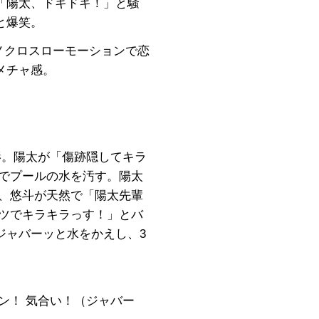
「陽太、ドキドキ！」と騒
と爆笑。
モノクロスローモーションで恋
メチャ感。
影。陽太が「傷跡隠してキラ
害でプールの水を汚す。陽太
え、悠斗が天然で「陽太先輩
ケツでキラキラっす！」とバ
ジャバーッと水をかえし、3
カン！ 気合い！（ジャバー