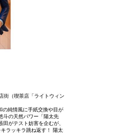
商店街（喫茶店「ライトウィン
昭和の純情風に手紙交換や目が
悠斗の天然パワー「陽太先
藪田がテスト妨害を企むが、
キラッキラ跳ね返す！ 陽太