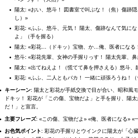
陽太: «おい、悠斗！ 図書室で叫ぶな！（焦）傷跡
し）»
彩花: «ふふ、悠斗、元気！ 陽太、傷跡なんて気に
よ」（手を握る）
陽太: «彩花…（ドキッ）宝物、か…俺、医者になる
悠斗: «彩花先輩、女神の手握りっす！ 陽太先輩、
陽太: «出てねえよ！（慌てて鼻を押さえる）悠斗
彩花: «ふふ、二人ともバカ！ 一緒に頑張ろうね！
キーシーン
: 陽太と彩花が手紙交換で目が合い、昭和風
ドキッ！ 彩花が「この傷、宝物だよ」と手を握り、陽太
だ！」と宣言。
主要フレーズ
: «この傷、宝物だよ» «俺、医者になる» 
お色気ポイント
: 彩花の手握りとウインクに陽太が「心