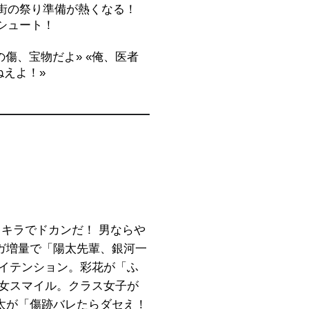
街の祭り準備が熱くなる！
シュート！
この傷、宝物だよ» «俺、医者
ねえよ！»
ラキラでドカンだ！ 男ならや
ガ増量で「陽太先輩、銀河一
ハイテンション。彩花が「ふ
乙女スマイル。クラス女子が
太が「傷跡バレたらダセえ！