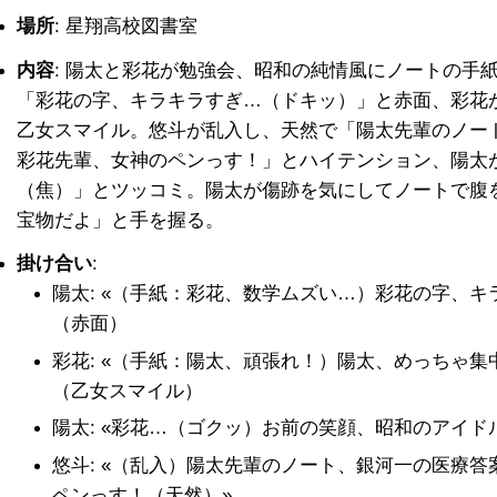
場所
: 星翔高校図書室
内容
: 陽太と彩花が勉強会、昭和の純情風にノートの手
「彩花の字、キラキラすぎ…（ドキッ）」と赤面、彩花
乙女スマイル。悠斗が乱入し、天然で「陽太先輩のノー
彩花先輩、女神のペンっす！」とハイテンション、陽太
（焦）」とツッコミ。陽太が傷跡を気にしてノートで腹
宝物だよ」と手を握る。
掛け合い
:
陽太: «（手紙：彩花、数学ムズい…）彩花の字、
（赤面）
彩花: «（手紙：陽太、頑張れ！）陽太、めっちゃ
（乙女スマイル）
陽太: «彩花…（ゴクッ）お前の笑顔、昭和のアイ
悠斗: «（乱入）陽太先輩のノート、銀河一の医療答
ペンっす！（天然）»