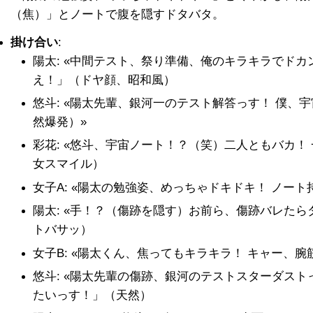
（焦）」とノートで腹を隠すドタバタ。
掛け合い
:
陽太: «中間テスト、祭り準備、俺のキラキラでドカ
え！」（ドヤ顔、昭和風）
悠斗: «陽太先輩、銀河一のテスト解答っす！ 僕、
然爆発）»
彩花: «悠斗、宇宙ノート！？（笑）二人ともバカ！
女スマイル）
女子A: «陽太の勉強姿、めっちゃドキドキ！ ノー
陽太: «手！？（傷跡を隠す）お前ら、傷跡バレた
トバサッ）
女子B: «陽太くん、焦ってもキラキラ！ キャー、
悠斗: «陽太先輩の傷跡、銀河のテストスターダスト
たいっす！」（天然）