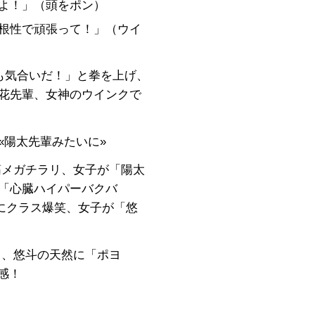
ろよ！」（頭をポン）
、根性で頑張って！」（ウイ
りも気合いだ！」と拳を上げ、
彩花先輩、女神のウインクで
 «陽太先輩みたいに»
筋メガチラリ、女子が「陽太
が「心臓ハイパーバクバ
にクラス爆笑、女子が「悠
」、悠斗の天然に「ポヨ
感！