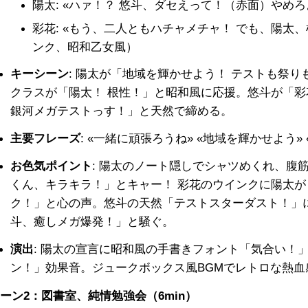
陽太: «ハァ！？ 悠斗、ダセえって！（赤面）やめ
彩花: «もう、二人ともハチャメチャ！ でも、陽太
ンク、昭和乙女風）
キーシーン
: 陽太が「地域を輝かせよう！ テストも祭
クラスが「陽太！ 根性！」と昭和風に応援。悠斗が「
銀河メガテストっす！」と天然で締める。
主要フレーズ
: «一緒に頑張ろうね» «地域を輝かせよう»
お色気ポイント
: 陽太のノート隠しでシャツめくれ、腹
くん、キラキラ！」とキャー！ 彩花のウインクに陽太
ク！」と心の声。悠斗の天然「テストスターダスト！」
斗、癒しメガ爆発！」と騒ぐ。
演出
: 陽太の宣言に昭和風の手書きフォント「気合い！
ン！」効果音。ジュークボックス風BGMでレトロな熱血
ーン2：図書室、純情勉強会（6min）