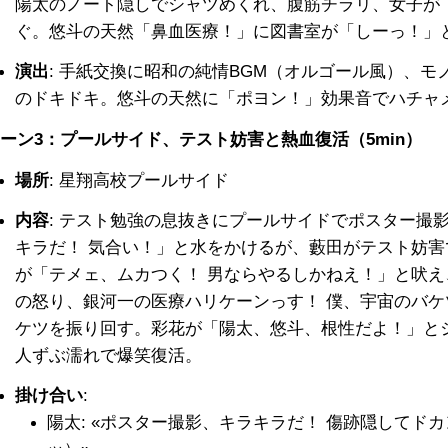
陽太のノート隠しでシャツめくれ、腹筋チラリ、女子が
ぐ。悠斗の天然「鼻血医療！」に図書室が「しーっ！」
演出
: 手紙交換に昭和の純情BGM（オルゴール風）、
のドキドキ。悠斗の天然に「ポヨン！」効果音でハチャ
ーン3：プールサイド、テスト妨害と熱血復活（5min）
場所
: 星翔高校プールサイド
内容
: テスト勉強の息抜きにプールサイドでポスター撮
キラだ！ 気合い！」と水をかけるが、藪田がテスト妨
が「テメェ、ムカつく！ 男ならやるしかねえ！」と吠
の怒り、銀河一の医療ハリケーンっす！ 僕、宇宙のバ
ケツを振り回す。彩花が「陽太、悠斗、根性だよ！」と
人ずぶ濡れで爆笑復活。
掛け合い
:
陽太: «ポスター撮影、キラキラだ！ 傷跡隠してド