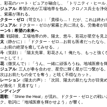
、彩花のハート・ピュアが融合し、「トリニティ・ヒール
ジュアル
: 希望の光が工場地帯を包み、クロノス兵士を浄
、紫霧が薄れる。
クター・ゼロ
（苛立ち）: 「貴様ら…！ だが、これは終
ジュアル
: ドクター・ゼロが紫霧と共に消える。労働者が
ーン5：希望の未来へ
面
: 戦闘後、工場地帯の外。陽太、悠斗、彩花が星空を見
太
（静かに）: 「ドクター・ゼロ…お前も医者だったなら
…お前の絶望を癒してみせる。」
斗
（笑顔）: 「陽太先輩、彩花さん！ 俺たち、もっと強く
ーとして！」
花
（微笑んで）: 「うん、一緒に頑張ろうね。地域医療を
ジュアル
: 三人が拳を合わせ、星空に輝く星が三つ繋がる
次はお前たちの全てを奪う」と呟く不穏なカット。
レーション
（陽太の声）: 「次回、陽太の新たな力が目覚
が激化！ 見逃すな！」
ンディング
題歌
: 「Shine the Heal」が流れ、ドクター・ゼロと
ク。歌詞に「地域医療を輝かせよう」が響く。