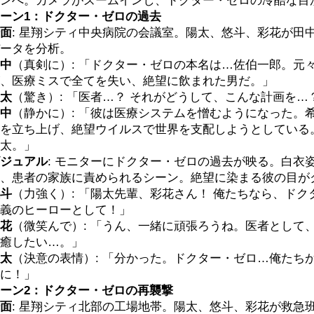
ンへ。カメラがズームインし、ドクター・ゼロの冷酷な目
ーン1：ドクター・ゼロの過去
面
: 星翔シティ中央病院の会議室。陽太、悠斗、彩花が田
ータを分析。
中
（真剣に）: 「ドクター・ゼロの本名は…佐伯一郎。元
、医療ミスで全てを失い、絶望に飲まれた男だ。」
太
（驚き）: 「医者…？ それがどうして、こんな計画を…
中
（静かに）: 「彼は医療システムを憎むようになった。
を立ち上げ、絶望ウイルスで世界を支配しようとしている
太。」
ジュアル
: モニターにドクター・ゼロの過去が映る。白衣
、患者の家族に責められるシーン。絶望に染まる彼の目が
斗
（力強く）: 「陽太先輩、彩花さん！ 俺たちなら、ド
義のヒーローとして！」
花
（微笑んで）: 「うん、一緒に頑張ろうね。医者として
癒したい…。」
太
（決意の表情）: 「分かった。ドクター・ゼロ…俺たち
に！」
ーン2：ドクター・ゼロの再襲撃
面
: 星翔シティ北部の工場地帯。陽太、悠斗、彩花が救急