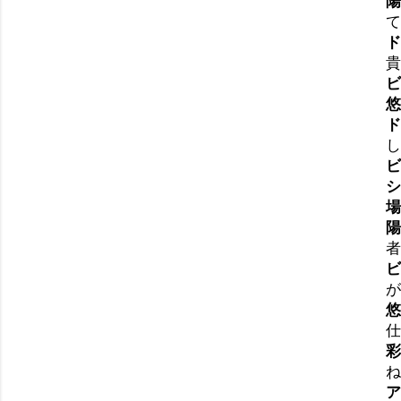
陽
て
ド
貴
ビ
悠
ド
し
ビ
シ
場
陽
者
ビ
が
悠
仕
彩
ね
ア