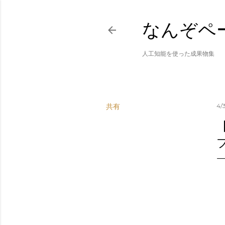
なんぞペ
人工知能を使った成果物集
共有
4/