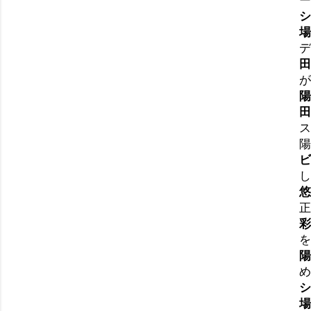
ー
シ
場
デ
田
が
陽
田
ス
陽
ビ
し
悠
正
彩
を
陽
め
シ
場