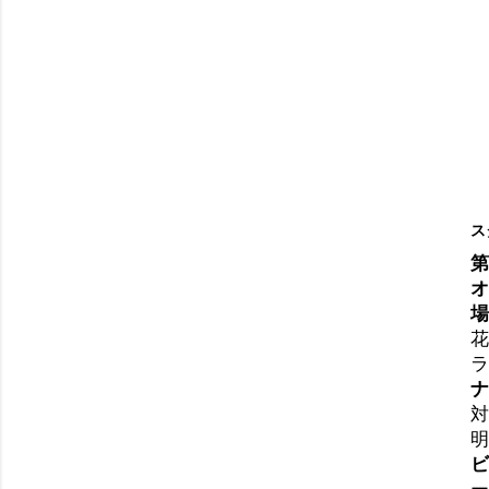
ス
第
オ
場
花
ラ
ナ
対
明
ビ