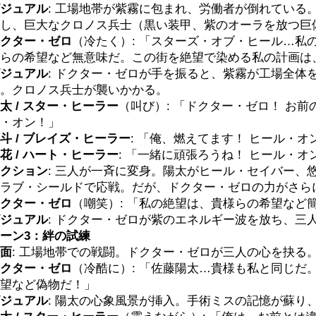
ジュアル
: 工場地帯が紫霧に包まれ、労働者が倒れている
し、巨大なクロノス兵士（黒い装甲、紫のオーラを放つ巨
クター・ゼロ
（冷たく）: 「スターズ・オブ・ヒール…私
らの希望など無意味だ。この街を絶望で染める私の計画は
ジュアル
: ドクター・ゼロが手を振ると、紫霧が工場全体
。クロノス兵士が襲いかかる。
太 / スター・ヒーラー
（叫び）: 「ドクター・ゼロ！ お前
・オン！」
斗 / ブレイズ・ヒーラー
: 「俺、燃えてます！ ヒール・オ
花 / ハート・ヒーラー
: 「一緒に頑張ろうね！ ヒール・オ
クション
: 三人が一斉に変身。陽太がヒール・セイバー、
ラブ・シールドで応戦。だが、ドクター・ゼロの力がさら
クター・ゼロ
（嘲笑）: 「私の絶望は、貴様らの希望など
ジュアル
: ドクター・ゼロが紫のエネルギー波を放ち、三
ーン3：絆の試練
面
: 工場地帯での戦闘。ドクター・ゼロが三人の心を抉る
クター・ゼロ
（冷酷に）: 「佐藤陽太…貴様も私と同じだ
望など偽物だ！」
ジュアル
: 陽太の心象風景が挿入。手術ミスの記憶が蘇り