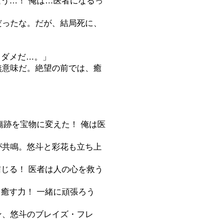
違う…！ 俺は…医者になるっ
だったな。だが、結局死に、
…ダメだ…。」
無意味だ。絶望の前では、癒
。
傷跡を宝物に変えた！ 俺は医
が共鳴。悠斗と彩花も立ち上
信じる！ 医者は人の心を救う
を癒す力！ 一緒に頑張ろう
ン、悠斗のブレイズ・フレ