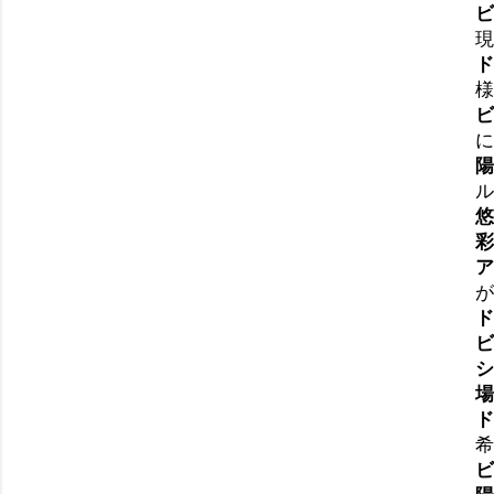
ビ
現
ド
様
ビ
に
陽
ル
悠
彩
ア
が
ド
ビ
シ
場
ド
希
ビ