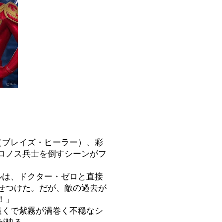
（ブレイズ・ヒーラー）、彩
ロノス兵士を倒すシーンがフ
ルは、ドクター・ゼロと直接
せつけた。だが、敵の過去が
！」
遠くで紫霧が渦巻く不穏なシ