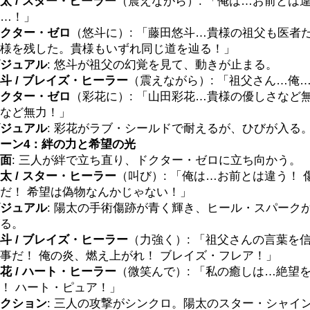
太 / スター・ヒーラー
（震えながら）: 「俺は…お前とは
…！」
クター・ゼロ
（悠斗に）: 「藤田悠斗…貴様の祖父も医者
様を残した。貴様もいずれ同じ道を辿る！」
ジュアル
: 悠斗が祖父の幻覚を見て、動きが止まる。
斗 / ブレイズ・ヒーラー
（震えながら）: 「祖父さん…俺
クター・ゼロ
（彩花に）: 「山田彩花…貴様の優しさなど
など無力！」
ジュアル
: 彩花がラブ・シールドで耐えるが、ひびが入る
ーン4：絆の力と希望の光
面
: 三人が絆で立ち直り、ドクター・ゼロに立ち向かう。
太 / スター・ヒーラー
（叫び）: 「俺は…お前とは違う！ 
だ！ 希望は偽物なんかじゃない！」
ジュアル
: 陽太の手術傷跡が青く輝き、ヒール・スパーク
る。
斗 / ブレイズ・ヒーラー
（力強く）: 「祖父さんの言葉を
事だ！ 俺の炎、燃え上がれ！ ブレイズ・フレア！」
花 / ハート・ヒーラー
（微笑んで）: 「私の癒しは…絶望
！ ハート・ピュア！」
クション
: 三人の攻撃がシンクロ。陽太のスター・シャイ