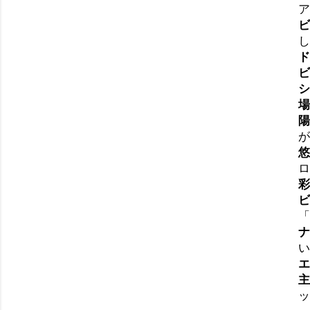
ア
ビ
し
ド
ビ
シ
場
陽
が
悠
ロ
彩
ビ
「
ナ
い
エ
主
ッ