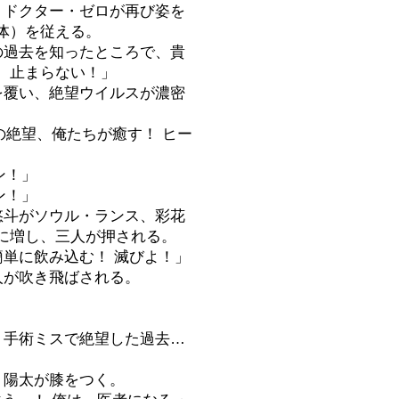
。ドクター・ゼロが再び姿を
体）を従える。
の過去を知ったところで、貴
、止まらない！」
を覆い、絶望ウイルスが濃密
の絶望、俺たちが癒す！ ヒー
ン！」
ン！」
悠斗がソウル・ランス、彩花
に増し、三人が押される。
簡単に飲み込む！ 滅びよ！」
人が吹き飛ばされる。
。
。手術ミスで絶望した過去…
、陽太が膝をつく。