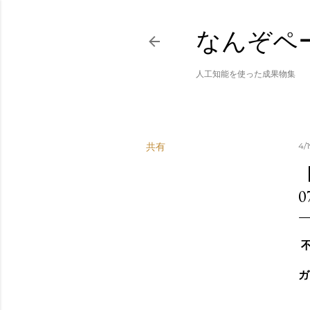
なんぞペ
人工知能を使った成果物集
共有
4/
0
不
ガ