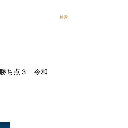
検索
るぞ勝ち点３ 令和