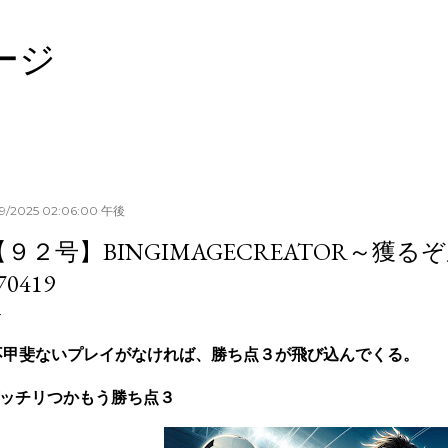
スキップしてメイン コンテンツに移動
ージ
19/2025 02:06:00 午後
【９２号】BINGIMAGECREATOR～獲
70419
甲斐ないプレイがなければ、勝ち点３が飛び込んでくる。
ッチリつかもう勝ち点３