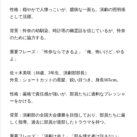
性格：穏やかで人懐っこいが、臆病な一面も。演劇の照明係
として活躍。
背景：怜奈の幼馴染。時計塔の幽霊話を信じているが、怜奈
のために協力する。
重要フレーズ：「怜奈ならできるよ」「俺、怖いけど…やる
よ」
佐々木美咲（18歳、3年生、演劇部部長）
外見：ショートカットの黒髪、鋭い目つき。身長165cm。
性格：厳格で責任感が強いが、部員たちに過剰なプレッシャ
ーをかける。
背景：演劇部の全国大会優勝を目指しており、部員たちに厳
しく指導。過去に部員が退部したトラウマを持つ。
重要フレーズ：「演劇は命よ」「部を壊す者は許さない」