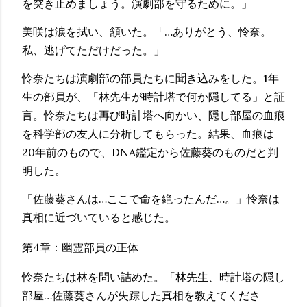
を突き止めましょう。演劇部を守るために。」
美咲は涙を拭い、頷いた。「…ありがとう、怜奈。
私、逃げてただけだった。」
怜奈たちは演劇部の部員たちに聞き込みをした。1年
生の部員が、「林先生が時計塔で何か隠してる」と証
言。怜奈たちは再び時計塔へ向かい、隠し部屋の血痕
を科学部の友人に分析してもらった。結果、血痕は
20年前のもので、DNA鑑定から佐藤葵のものだと判
明した。
「佐藤葵さんは…ここで命を絶ったんだ…。」怜奈は
真相に近づいていると感じた。
第4章：幽霊部員の正体
怜奈たちは林を問い詰めた。「林先生、時計塔の隠し
部屋…佐藤葵さんが失踪した真相を教えてくださ