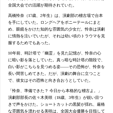
全国大会での活躍が期待されていた。
高橋怜奈（17歳、2年生）は、演劇部の稽古場で台本
を手にしていた。ロングヘアをポニーテールにまと
め、眼鏡をかけた知的な雰囲気の少女だ。怜奈は演劇
に情熱を注いでいたが、それは幼い頃のトラウマを克
服するためでもあった。
10年前、時計塔で「幽霊」を見た記憶が、怜奈の心
に暗い影を落としていた。真っ暗な時計塔の階段で、
白い影がこちらを見つめる姿――その恐怖が、怜奈を
長い間苦しめてきた。だが、演劇の舞台に立つこと
で、彼女はその恐怖と向き合おうとしていた。
「怜奈、準備できた？ 今日から本格的な稽古よ。」
演劇部部長の佐々木美咲（18歳、3年生）が鋭い目つ
きで声をかけた。ショートカットの黒髪が揺れ、厳格
な雰囲気を漂わせる美咲は、全国大会優勝を目指して