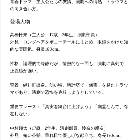
青春ドラマ：主人公たちの友情、演劇への情熱、トラウマと
の向き合い方。
登場人物
高橋怜奈（主人公、17歳、2年生、演劇部員）
外見：ロングヘアをポニーテールにまとめ、眼鏡をかけた知
的な雰囲気。身長160cm。
性格：論理的で冷静だが、情熱的な一面も。演劇に真剣で、
正義感が強い。
背景：緑川町出身。幼い頃、時計塔で「幽霊」を見たトラウ
マがあり、演劇で恐怖を克服しようとしている。
重要フレーズ：「真実を舞台に上げよう」「幽霊なんて、存
在しない」
中村翔太（17歳、2年生、演劇部員、怜奈の親友）
外見：短い茶髪、垂れ目で優しげな顔立ち。身長170cm。