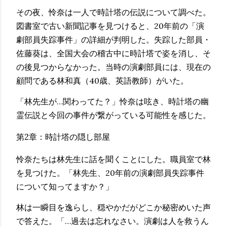
その夜、怜奈は一人で時計塔の伝説について調べた。
図書室で古い新聞記事を見つけると、20年前の「演
劇部員失踪事件」の詳細が判明した。失踪した部員・
佐藤葵は、全国大会の稽古中に時計塔で姿を消し、そ
の後見つからなかった。当時の演劇部員には、現在の
顧問である林和真（40歳、英語教師）がいた。
「林先生が…関わってた？」怜奈は呟き、時計塔の幽
霊伝説と今回の事件が繋がっている可能性を感じた。
第2章：時計塔の隠し部屋
怜奈たちは林先生に話を聞くことにした。職員室で林
を見つけた。「林先生、20年前の演劇部員失踪事件
について知ってますか？」
林は一瞬目を逸らし、穏やかだがどこか秘密めいた声
で答えた。「…過去は忘れなさい。演劇は人を救うん