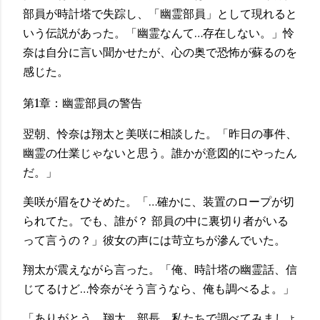
部員が時計塔で失踪し、「幽霊部員」として現れると
いう伝説があった。「幽霊なんて…存在しない。」怜
奈は自分に言い聞かせたが、心の奥で恐怖が蘇るのを
感じた。
第1章：幽霊部員の警告
翌朝、怜奈は翔太と美咲に相談した。「昨日の事件、
幽霊の仕業じゃないと思う。誰かが意図的にやったん
だ。」
美咲が眉をひそめた。「…確かに、装置のロープが切
られてた。でも、誰が？ 部員の中に裏切り者がいる
って言うの？」彼女の声には苛立ちが滲んでいた。
翔太が震えながら言った。「俺、時計塔の幽霊話、信
じてるけど…怜奈がそう言うなら、俺も調べるよ。」
「ありがとう、翔太。部長、私たちで調べてみましょ