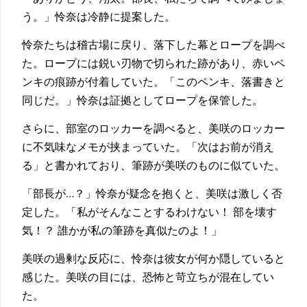
う。」怜奈は冷静に提案した。
怜奈たちは稽古場に戻り、落下した幕とロープを調べ
た。ロープには鋭い刃物で切られた跡があり、赤いペ
ンキの痕跡が付着していた。「このペンキ、落書きと
同じだ。」怜奈は証拠としてロープを保管した。
さらに、部室のロッカーを調べると、美咲のロッカー
に不気味なメモが挟まっていた。「次はお前が消え
る」と書かれており、筆跡が美咲のものに似ていた。
「部長が…？」怜奈が疑念を抱くと、美咲は激しく否
定した。「私がそんなことするわけない！ 部を壊す
気！？ 誰かが私の筆跡を真似たのよ！」
美咲の過剰な反応に、怜奈は彼女が何か隠していると
感じた。美咲の目には、恐怖と苛立ちが混在してい
た。