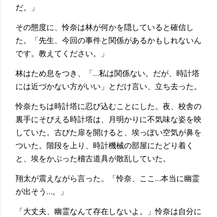
だ。」
その態度に、怜奈は林が何かを隠していると確信し
た。「先生、今回の事件と関係があるかもしれないん
です。教えてください。」
林はため息をつき、「…私は関係ない。だが、時計塔
には近づかない方がいい」とだけ言い、立ち去った。
怜奈たちは時計塔に忍び込むことにした。夜、校舎の
裏手にそびえる時計塔は、月明かりに不気味な姿を映
していた。古びた扉を開けると、埃っぽい空気が鼻を
ついた。階段を上り、時計機械の部屋にたどり着く
と、埃をかぶった稽古道具が散乱していた。
翔太が震えながら言った。「怜奈、ここ…本当に幽霊
が出そう…。」
「大丈夫、幽霊なんて存在しないよ。」怜奈は自分に