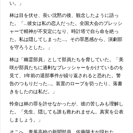
い。」
林は目を伏せ、長い沈黙の後、観念したように語っ
た。「…彼女は私の恋人だった。全国大会のプレッシ
ャーで精神が不安定になり、時計塔で自ら命を絶っ
た。私は隠してしまった…。その罪悪感から、演劇部
を守ろうとした。」
林は「幽霊部員」として部員たちを脅していた。「美
咲が部員たちに過剰なプレッシャーをかけているのを
見て、1年前の退部事件が繰り返されると恐れた。警
告のつもりだった…。装置のロープを切ったり、落書
きをしたのは私だ。」
怜奈は林の罪を許せなかったが、彼の苦しみも理解し
た。「先生、隠しても誰も救われません。真実を公表
しましょう。」
そこへ、青葉高校の新聞部員、佐藤陽太が現れた。