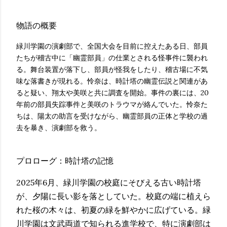
物語の概要
緑川学園の演劇部で、全国大会を目前に控えたある日、部員
たちが稽古中に「幽霊部員」の仕業とされる怪事件に襲われ
る。舞台装置が落下し、部員が怪我をしたり、稽古場に不気
味な落書きが現れる。怜奈は、時計塔の幽霊伝説と関連があ
ると疑い、翔太や美咲と共に調査を開始。事件の裏には、20
年前の部員失踪事件と美咲のトラウマが絡んでいた。怜奈た
ちは、陽太の助言を受けながら、幽霊部員の正体と学校の過
去を暴き、演劇部を救う。
プロローグ：時計塔の記憶
2025年6月、緑川学園の校庭にそびえる古い時計塔
が、夕陽に長い影を落としていた。校庭の端に植えら
れた桜の木々は、初夏の緑を鮮やかに広げている。緑
川学園は文武両道で知られる進学校で、特に演劇部は