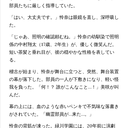
部員たちに厳しく指導していた。
「はい、大丈夫です。」怜奈は眼鏡を直し、深呼吸し
た。
「じゃあ、照明の確認頼むね。」怜奈の幼馴染で照明
係の中村翔太（17歳、2年生）が、優しく微笑んだ。
短い茶髪と垂れ目が、彼の穏やかな性格を表してい
る。
稽古が始まり、怜奈が舞台に立つと、突然、舞台装置
の幕が落下した。部員の一人が下敷きになり、軽い怪
我を負った。「何！？ 誰がこんなこと…！」美咲が叫
んだ。
幕の上には、血のような赤いペンキで不気味な落書き
がされていた。「幽霊部員が…来た…。」
怜奈の背筋が凍った。緑川学園には、20年前に演劇