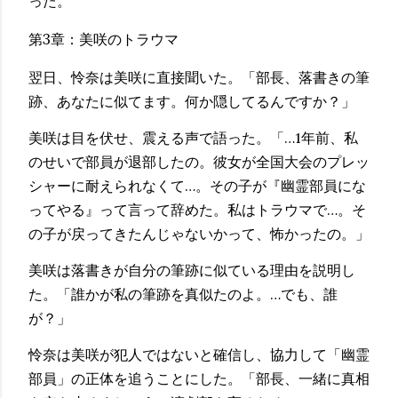
った。
第3章：美咲のトラウマ
翌日、怜奈は美咲に直接聞いた。「部長、落書きの筆
跡、あなたに似てます。何か隠してるんですか？」
美咲は目を伏せ、震える声で語った。「…1年前、私
のせいで部員が退部したの。彼女が全国大会のプレッ
シャーに耐えられなくて…。その子が『幽霊部員にな
ってやる』って言って辞めた。私はトラウマで…。そ
の子が戻ってきたんじゃないかって、怖かったの。」
美咲は落書きが自分の筆跡に似ている理由を説明し
た。「誰かが私の筆跡を真似たのよ。…でも、誰
が？」
怜奈は美咲が犯人ではないと確信し、協力して「幽霊
部員」の正体を追うことにした。「部長、一緒に真相