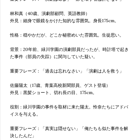
林和真（40歳、演劇部顧問、英語教師）
外見：細身で眼鏡をかけた知的な雰囲気。身長175cm。
性格：穏やかだが、どこか秘密めいた雰囲気。生徒思い。
背景：20年前、緑川学園の演劇部員だったが、時計塔で起き
た事件（部員の失踪）に関与していた疑い。
重要フレーズ：「過去は忘れなさい」「演劇は人を救う」
佐藤陽太（17歳、青葉高校新聞部員、ゲスト登場）
外見：黒髪ショート、切れ長の目、175cm。
役割：緑川学園の事件を取材に来た陽太。怜奈たちにアドバ
イスを与える。
重要フレーズ：「真実は隠せない」「俺たちも似た事件を解
決したんだ」