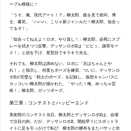
ーブル模様に！
「うそ、俺、現代アート！？」柳太郎、鏡を見て絶叫。博
士、爆笑。「ハハハ、こりゃ新ジャンルだ！柳太郎、似合っ
てるぞ！」
「似合ってねえよ！ロボ、やり直し！」柳太郎、必死にスプ
レーを拭きつつ反撃。デッサンロボZは「ピピッ、謝罪モー
ド！」と頭を下げ、星型目でキラキラ光る。
それでも、柳太郎は諦めない。ロボに「次はちゃんとや
れ！」と指示し、何度もポーズを練習。ついに、デッサンロ
ボZが完璧な「戦士のポーズ」を記録し、仮想キャンバスに
カッコいい柳太郎が描かれた。「やった！俺、めっちゃ芸
術！」柳太郎、ガッツポーズ。
第三章：コンテストとハッピーエンド
美術部のコンテスト当日。柳太郎とデッサンロボZは、会場
で注目の的。だが、デッサンロボZ、開始早々にスポットラ
イトに足を引っかけて転び、柳太郎の腰布をまたバサッと吹