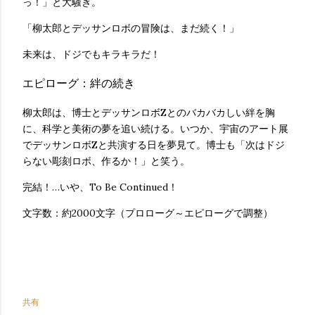
っ！」と大騒ぎ。
「柳太郎とデッサンロボの冒険は、まだ続く！」
未来は、ドジでもキラキラだ！
エピローグ：絆の続き
柳太郎は、博士とデッサンロボZとのバカバカしい絆を胸
に、科学と美術の夢を追い続ける。いつか、宇宙のアート展
でデッサンロボZと共演する日を夢見て。博士も「次はドジ
らない彫刻ロボ、作るか！」と笑う。
完結！…いや、To Be Continued！
文字数：約2000文字（プロローグ～エピローグで調整）
共有