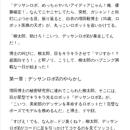
「デッサンロボ、めっちゃヤバいアイディアじゃん！俺、優
勝確定！」なんてニヤニヤしてたら、突然、ガシャン！と街
灯にぶつかる音。振り返ると、白衣の増田毅博士（35歳、ロ
ボット医療の天才）が、丸っこいロボットを追いかけてる。
「柳太郎、助けろ！こいつ、デッサンロボZが暴走してん
だ！」
博士の叫びに、柳太郎、目をキラキラさせて「マジすか！？
超面白そう！」と即ノリ。こうして、柳太郎のハプニング満
載な一日が始まった！
第一章：デッサンロボZのやらかし
増田博士の秘密研究所に連れてこられた柳太郎。そこには、
目が星型でキラキラ光るロボット『デッサンロボZ』が。
「こいつ、美術部のデッサンを革命するロボットだ！完璧な
ポーズでモデルを務めるんだ」と博士、ドヤ顔。
「すげえ！でも、なんか…ドジ臭くね？」柳太郎、デッサン
ロボZがコードに足を引っかけてコケるのを見てツッコミ。