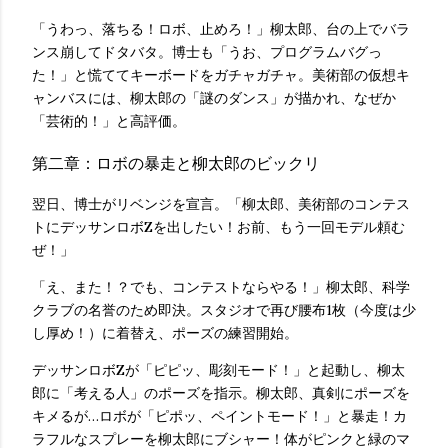
「うわっ、落ちる！ロボ、止めろ！」柳太郎、台の上でバラ
ンス崩してドタバタ。博士も「うお、プログラムバグっ
た！」と慌ててキーボードをガチャガチャ。美術部の仮想キ
ャンバスには、柳太郎の「謎のダンス」が描かれ、なぜか
「芸術的！」と高評価。
第二章：ロボの暴走と柳太郎のビックリ
翌日、博士がリベンジを宣言。「柳太郎、美術部のコンテス
トにデッサンロボZを出したい！お前、もう一回モデル頼む
ぜ！」
「え、また！？でも、コンテストならやる！」柳太郎、科学
クラブの名誉のため即決。スタジオで再び腰布1枚（今度は少
し厚め！）に着替え、ポーズの練習開始。
デッサンロボZが「ピピッ、彫刻モード！」と起動し、柳太
郎に「考える人」のポーズを指示。柳太郎、真剣にポーズを
キメるが…ロボが「ピポッ、ペイントモード！」と暴走！カ
ラフルなスプレーを柳太郎にブシャー！体がピンクと緑のマ