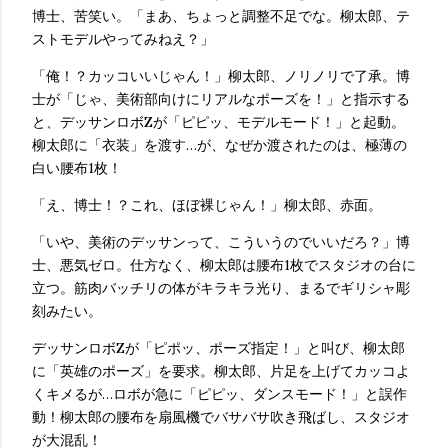
博士、苦笑い。「まあ、ちょっと調整不足でな。柳太郎、テ
ストモデルやってみねえ？」
「俺！？カッコいいじゃん！」柳太郎、ノリノリで了承。博
士が「じゃ、美術部向けにリアルなポーズを！」と指示する
と、デッサンロボZが「ピピッ、モデルモード！」と起動。
柳太郎に「衣装」を渡す…が、なぜか渡されたのは、極薄の
白い腰布1枚！
「え、博士！？これ、ほぼ裸じゃん！」柳太郎、赤面。
「いや、美術のデッサンって、こういうのでいいだろ？」博
士、悪気ゼロ。仕方なく、柳太郎は腰布1枚でスタジオの台に
立つ。筋肉バッチリの体がキラキラ光り、まるでギリシャ彫
刻みたい。
デッサンロボZが「ピポッ、ポーズ指定！」と叫び、柳太郎
に「英雄のポーズ」を要求。柳太郎、片足を上げてカッコよ
くキメるが…ロボが急に「ピピッ、ダンスモード！」と誤作
動！柳太郎の腰布を扇風機でバサバサ吹き飛ばし、スタジオ
が大混乱！