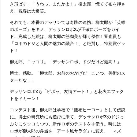
き飛ばす！「うわっ、またかよ！」柳太郎、慌てて布を押さ
え、観客は大爆笑。
それでも、本番のデッサンでは奇跡の連携。柳太郎が「英雄
のポーズ」をキメ、デッサンロボZが正確にポーズをガイ
ド。完成した絵は、柳太郎の筋肉美が輝く傑作！審査員も
「ロボのドジと人間の魅力の融合！」と絶賛し、特別賞ゲッ
ト！
柳太郎、ニッコリ。「デッサンロボ、ドジだけど最高！」
博士、感動。「柳太郎、お前のおかげだ！こいつ、美術のス
ターだな！」
デッサンロボZも「ピポッ、友情アート！」と花火エフェク
トをドカーン！
コンテスト後、柳太郎は学校で「腰布ヒーロー」として伝説
に。博士の研究所にも遊びに来て、デッサンロボZのドジっ
ぷりにツッコミつつ、新作ロボのテストを手伝う。時には、
ロボが柳太郎の弁当を「アート風サラダ」に変え、「マズ