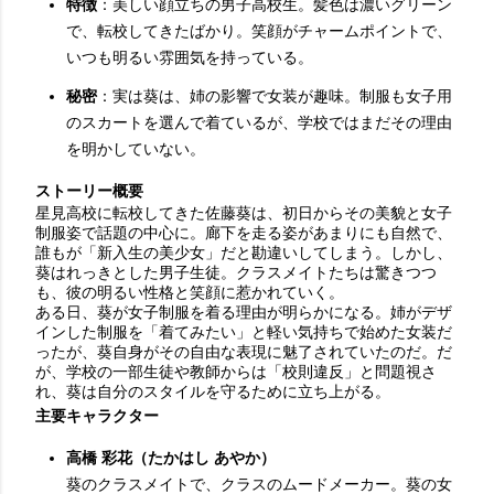
特徴
：美しい顔立ちの男子高校生。髪色は濃いグリーン
で、転校してきたばかり。笑顔がチャームポイントで、
いつも明るい雰囲気を持っている。
秘密
：実は葵は、姉の影響で女装が趣味。制服も女子用
のスカートを選んで着ているが、学校ではまだその理由
を明かしていない。
ストーリー概要
星見高校に転校してきた佐藤葵は、初日からその美貌と女子
制服姿で話題の中心に。廊下を走る姿があまりにも自然で、
誰もが「新入生の美少女」だと勘違いしてしまう。しかし、
葵はれっきとした男子生徒。クラスメイトたちは驚きつつ
も、彼の明るい性格と笑顔に惹かれていく。
ある日、葵が女子制服を着る理由が明らかになる。姉がデザ
インした制服を「着てみたい」と軽い気持ちで始めた女装だ
ったが、葵自身がその自由な表現に魅了されていたのだ。だ
が、学校の一部生徒や教師からは「校則違反」と問題視さ
れ、葵は自分のスタイルを守るために立ち上がる。
主要キャラクター
高橋 彩花（たかはし あやか）
葵のクラスメイトで、クラスのムードメーカー。葵の女