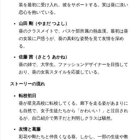
装を最初に受け入れ、彼をサポートする。実は葵に淡い
恋心を抱いている。
山田 剛（やまだ つよし）
葵のクラスメイトで、バスケ部所属の熱血漢。最初は葵
の女装に戸惑うが、葵の真剣な姿勢を見て友情を深め
る。
佐藤 茜（さとう あかね）
葵の姉で、大学生。ファッションデザイナーを目指して
おり、葵の女装スタイルを応援している。
ストーリーの流れ
転校初日
葵が星見高校に転校してくる。廊下を走る姿があまりに
も自然で、女子生徒たちから「かわいい！」と注目され
るが、自己紹介で男子だと判明しクラスは騒然。
友情と葛藤
彩花や剛たちと仲良くなる葵。しかし、一部の生徒や教