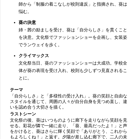
師から「制服の着こなしが校則違反」と指摘され、葵は
悩む。
葵の決意
姉・茜の励ましを受け、葵は「自分らしさ」を貫くこと
を決意。文化祭でファッションショーを企画し、女装姿
でランウェイを歩く。
クライマックス
文化祭当日、葵のファッションショーは大成功。学校全
体が葵の表現を受け入れ、校則も少しずつ見直されるこ
とに。
テーマ
「自分らしさ」と「多様性の受け入れ」。葵の笑顔と自由な
スタイルを通じて、周囲の人々が自分自身を見つめ直し、違
いを認め合う大切さを描く。
ラストシーン
文化祭の後、葵はいつものように廊下を走りながら笑顔を見
せる。彩花が隣で一緒に走り、「葵、最高だったよ！」と声
をかけると、葵はさらに輝く笑顔で「ありがとう、これから
もよろしくね！」と返す。夕陽が差し込む廊下で、二人の未