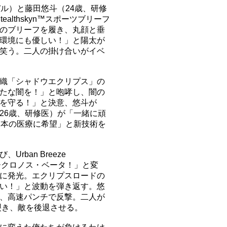
ル）と藤田悠斗（24歳、研修
ealthskyn™スポーツブリーフ
のブリーフを履き、丸顔と垂
環境にも優しい！」と陽太が
笑う。二人の掛け合いがイベ
織「シャドウエクリプス」の
たな闇を！」と咆哮し、闇の
を守る！」と決意、悠斗が
26歳、研修医）が「一緒に頑
日本の医療に希望」と新技術を
ban Breeze
タークロノス・ベータ！」と変
に発光。エクリプスロードの
い！」と波動を弾き返す。悠
、高速パンチで反撃。二人が
裂き、敵を後退させる。