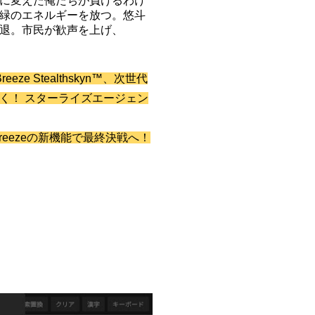
に変えた俺たちが負けるわけ
緑のエネルギーを放つ。悠斗
退。市民が歓声を上げ、
e Stealthskyn™、次世代
く！ スターライズエージェン
reezeの新機能で最終決戦へ！