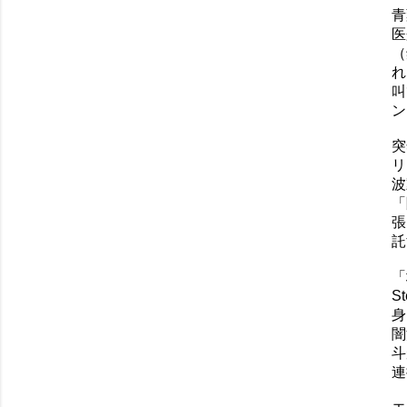
青
医
（
れ
叫
ン
突
リ
波
「
張
託
「
S
身
闇
斗
連