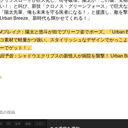
クリプスロードが巨大化し、街を破壊。陽太が「この傷、宝物
い！」と叫び、新技「クロノス・グリーンフォース」で巨大な
「陽太先輩、俺も未来を守る医者になる！」と援護し、敵を撃
Urban Breeze、新時代も輝かせてくれる！」
Mブレイク
：陽太と悠斗が街でブリーフ姿でポーズ。「Urban Breez
コ素材で軽量かつ強い、スタイリッシュなデザインでかっこよ
ーでゲット！」
回予告
：シャドウエクリプスの新怪人が病院を襲撃！ Urban B
有
気の投稿