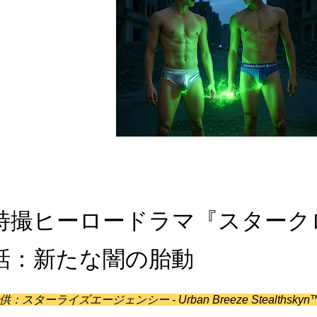
特撮ヒーロードラマ『スターク
話：新たな闇の胎動
供：スターライズエージェンシー - Urban Breeze Stealth