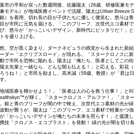
葉市の平和が戻った数週間後、佐藤陽太（26歳、研修医兼モデ
兼モデル）が地域医療イベントで活躍。陽太はUrban Breeze St
銀）を着用、切れ長の目が子供たちに優しく微笑む。悠斗は青
目が市民に元気を届ける。「このブリーフ、次世代エコ素材で
び、悠斗が「かっこいいデザイン、新時代にピッタリだ！」と
トを盛り上げる。
然、空が黒く染まり、ダークネビュラの残党から生まれた新組
ーダー「エクリプスロード」が現れる。「スタークロノスに新
動で市民を恐怖に陥れる。陽太は「俺たち、医者としてこの街
陽太先輩と一緒なら、どんな闇も払える！」と応える。彩花（
ろうね！」と市民を励まし、高木誠（59歳、教授）が「君は
す。
地域医療を輝かせよう！」「医者は人の心を救う仕事！」と叫び、Ur
tealthskyn™が輝く。「スタークロノス・アルファ！」「ス
。銀と青のブリーフが闇の中で映え、次世代エコ素材の光が緑
波動が襲うが、陽太は「このブリーフ、エコ素材で軽量かつ強
が「かっこいいデザインが俺たちの未来を照らす！」と援護し
携技「クロノス・エコブラスト」を発動！ 緑の光が闇を切り