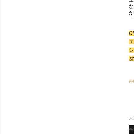
エ
な
が
「
C
エ
シ
次
共
人