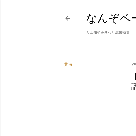
なんぞペ
人工知能を使った成果物集
共有
5/