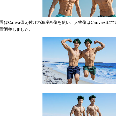
景はCanva備え付けの海岸画像を使い、人物像はCanvaAI
置調整しました。