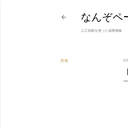
なんぞペ
人工知能を使った成果物集
共有
5/