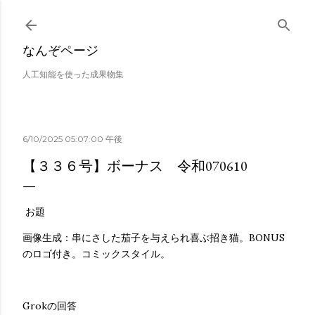
スキップしてメイン コンテンツに移動
なんぞページ
人工知能を使った成果物集
6/10/2025 05:07:00 午後
【３３６号】ボーナス 令和070610
お題
画像生成：串にさした茄子を与えられ喜ぶ招き猫。BONUS
のロゴ付き。コミックスタイル。
Grokの回答