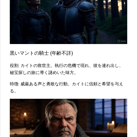
黒いマントの騎士 (年齢不詳)
役割: カイトの救世主。執行の危機で現れ、彼を連れ出し、
秘宝探しの旅に導く謎めいた味方。
特徴: 威厳ある声と勇敢な行動。カイトに信頼と希望を与え
る。