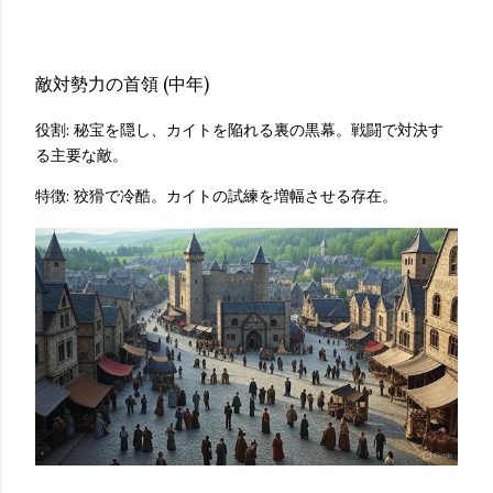
敵対勢力の首領 (中年)
役割: 秘宝を隠し、カイトを陥れる裏の黒幕。戦闘で対決す
る主要な敵。
特徴: 狡猾で冷酷。カイトの試練を増幅させる存在。