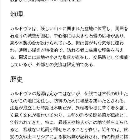
地理
カルドヴァは、険しい山々に囲まれた盆地に位置し、周囲を
石造りの城壁が囲む。中心部には大きな石畳の広場があり、
泉や木製の台が設けられている。街は雲がちな気候に覆わ
れ、薄暗い陽光が特徴的で、訪れる者に厳粛な印象を与え
る。周辺には農地や小さな集落が点在し、交易路として機能
しているが、外部との交流は限定的である。
歴史
カルドヴァの起源は定かではないが、伝説では古代の戦士た
ちがこの地に定住し、防御のために城壁を築いたとされる。
法廷が成立した時期は不明だが、異端者や掟に背く者を厳し
く裁く文化が根付いており、去勢の刑や公開処罰が伝統とし
て行われてきた。特に、異邦人や旅人がこの地で捕らえられ
ると、容赦ない処罰が課せられることが多い。近年では、銀
髪の女戦士エリシアによる救出劇が記録され、街の権威に揺