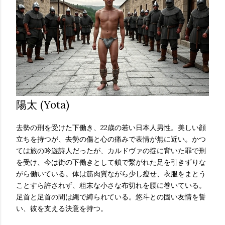
陽太 (Yota)
去勢の刑を受けた下働き、22歳の若い日本人男性。美しい顔
立ちを持つが、去勢の傷と心の痛みで表情が無に近い。かつ
ては旅の吟遊詩人だったが、カルドヴァの掟に背いた罪で刑
を受け、今は街の下働きとして鎖で繋がれた足を引きずりな
がら働いている。体は筋肉質ながら少し瘦せ、衣服をまとう
ことすら許されず、粗末な小さな布切れを腰に巻いている。
足首と足首の間は縄で縛られている。悠斗との固い友情を誓
い、彼を支える決意を持つ。