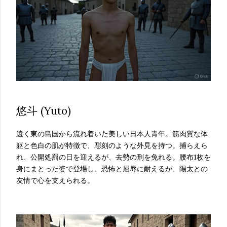
悠斗 (Yuto)
遠く東の島国から流れ着いた美しい日本人青年。筋肉質な体
躯と色白の肌が特徴で、彫刻のような外見を持つ。捕らえら
れ、公開処罰の日を迎えるが、去勢の刑を免れる。腰布1枚を
身にまとった姿で登場し、恐怖と屈辱に耐えるが、陽太との
友情で心を支えられる。