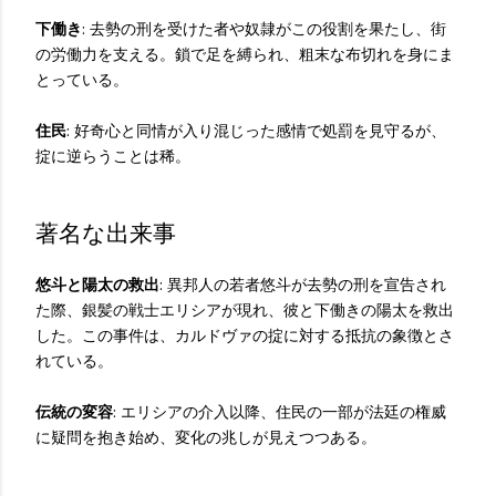
下働き
: 去勢の刑を受けた者や奴隷がこの役割を果たし、街
の労働力を支える。鎖で足を縛られ、粗末な布切れを身にま
とっている。
住民
: 好奇心と同情が入り混じった感情で処罰を見守るが、
掟に逆らうことは稀。
著名な出来事
悠斗と陽太の救出
: 異邦人の若者悠斗が去勢の刑を宣告され
た際、銀髪の戦士エリシアが現れ、彼と下働きの陽太を救出
した。この事件は、カルドヴァの掟に対する抵抗の象徴とさ
れている。
伝統の変容
: エリシアの介入以降、住民の一部が法廷の権威
に疑問を抱き始め、変化の兆しが見えつつある。