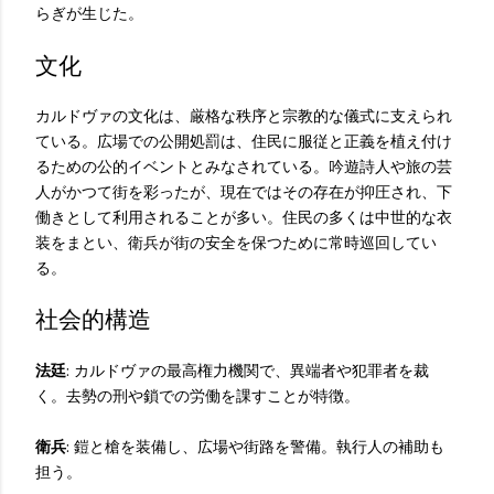
らぎが生じた。
文化
カルドヴァの文化は、厳格な秩序と宗教的な儀式に支えられ
ている。広場での公開処罰は、住民に服従と正義を植え付け
るための公的イベントとみなされている。吟遊詩人や旅の芸
人がかつて街を彩ったが、現在ではその存在が抑圧され、下
働きとして利用されることが多い。住民の多くは中世的な衣
装をまとい、衛兵が街の安全を保つために常時巡回してい
る。
社会的構造
法廷
: カルドヴァの最高権力機関で、異端者や犯罪者を裁
く。去勢の刑や鎖での労働を課すことが特徴。
衛兵
: 鎧と槍を装備し、広場や街路を警備。執行人の補助も
担う。