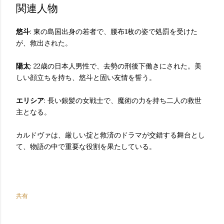
関連人物
悠斗
: 東の島国出身の若者で、腰布1枚の姿で処罰を受けた
が、救出された。
陽太
: 22歳の日本人男性で、去勢の刑後下働きにされた。美
しい顔立ちを持ち、悠斗と固い友情を誓う。
エリシア
: 長い銀髪の女戦士で、魔術の力を持ち二人の救世
主となる。
カルドヴァは、厳しい掟と救済のドラマが交錯する舞台とし
て、物語の中で重要な役割を果たしている。
共有