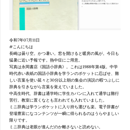
令和7年07月11日
#こんにちは
長崎は曇り空。かつ暑い。窓を開けると暖房の風が。今日も
猛暑に近い予報です。熱中症にご用意。
写真は永岡書店《国語小辞典》。これは1988年第4版。中学
時代赤い表紙の国語小辞典を学ランのポケットに忍ばせ、難
しい言葉を使い延々と30分以上朝の集会の演説の暇つぶしに
辞典を引きながら言葉を覚えていました。
中高生時代、辞書は通学時に学生カバンに入れて通学は難行
苦行。教室に置くなとも言われても入れていました。
ミニ辞典は学ランポケットに入り持ち運びも楽。電子辞書が
登場豊富になコンテンツが一瞬に得られるのはうらやましい
限りです。
ミニ辞典は老眼が進んだのか離さないと読めない。