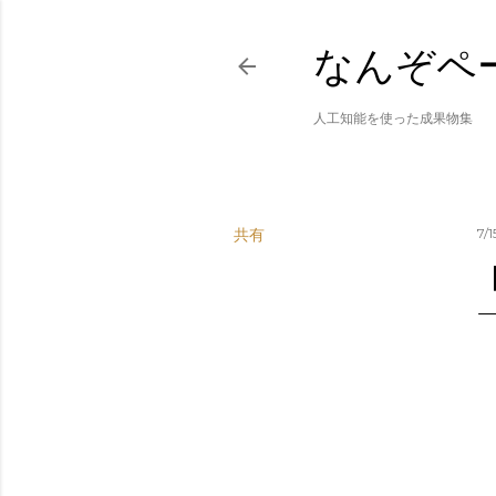
なんぞペ
人工知能を使った成果物集
共有
7/