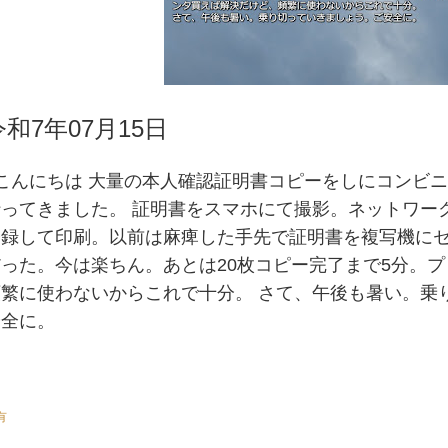
令和7年07月15日
#こんにちは 大量の本人確認証明書コピーをしにコンビ
行ってきました。 証明書をスマホにて撮影。ネットワー
登録して印刷。以前は麻痺した手先で証明書を複写機に
だった。今は楽ちん。あとは20枚コピー完了まで5分。
頻繁に使わないからこれで十分。 さて、午後も暑い。乗
安全に。
有