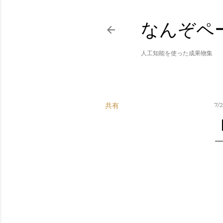
なんぞペ
人工知能を使った成果物集
共有
7/