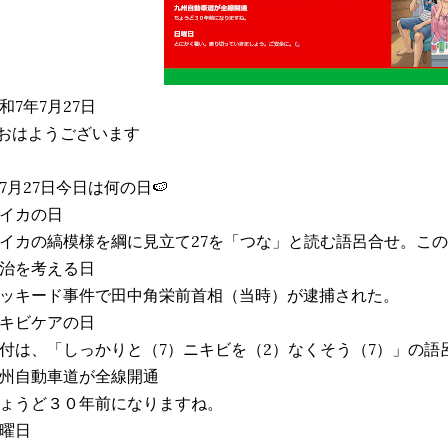
和7年7月27日
おはようございます
7月27日今日は何の日🍉
イカの日
イカの縞模様を綱に見立て27を「つな」と読む語呂合せ。こ
治を考える日
ッキード事件で田中角栄前首相（当時）が逮捕された。
キビケアの日
付は、「しっかりと（7）ニキビを（2）なくそう（7）」の語
州自動車道が全線開通
ょうど３０年前になりますね。
曜日