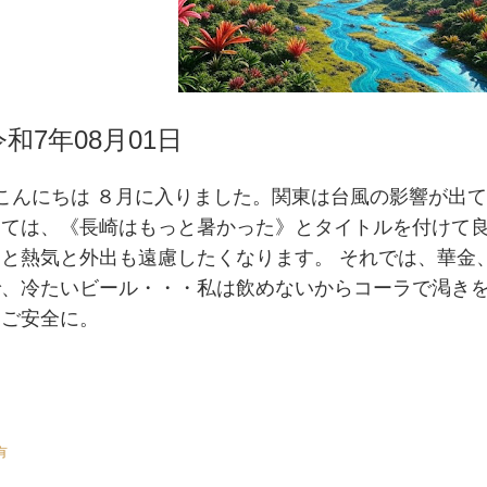
令和7年08月01日
#こんにちは ８月に入りました。関東は台風の影響が出
っては、《長崎はもっと暑かった》とタイトルを付けて
ると熱気と外出も遠慮したくなります。 それでは、華金
で、冷たいビール・・・私は飲めないからコーラで渇き
はご安全に。
有