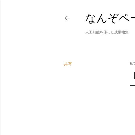
なんぞペ
人工知能を使った成果物集
共有
8/