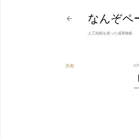
なんぞペ
人工知能を使った成果物集
共有
9/