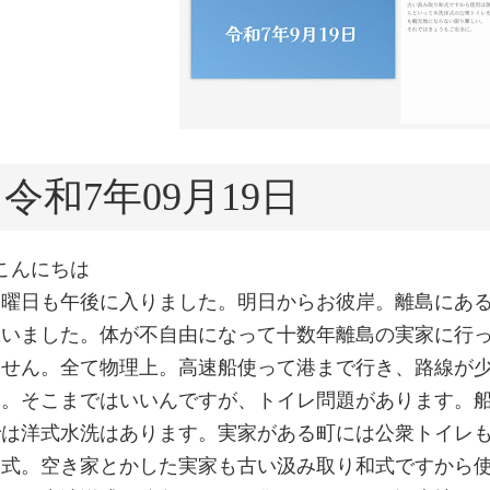
令和7年09月19日
こんにちは
金曜日も午後に入りました。明日からお彼岸。離島にあ
思いました。体が不自由になって十数年離島の実家に行
ません。全て物理上。高速船使って港まで行き、路線が
ー。そこまではいいんですが、トイレ問題があります。
では洋式水洗はあります。実家がある町には公衆トイレ
和式。空き家とかした実家も古い汲み取り和式ですから