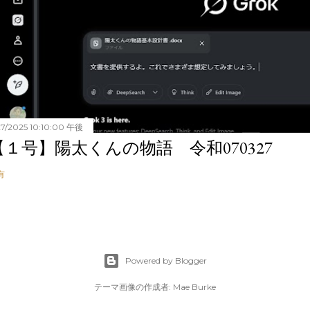
27/2025 10:10:00 午後
【１号】陽太くんの物語 令和070327
有
Powered by Blogger
テーマ画像の作成者:
Mae Burke