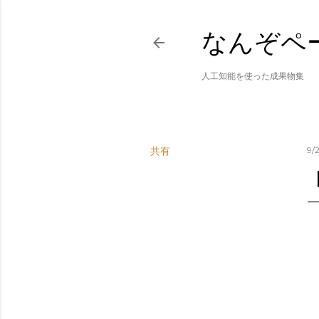
なんぞペ
人工知能を使った成果物集
共有
9/