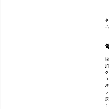
令
#
招
招
ク
９
洋
フ
接
く