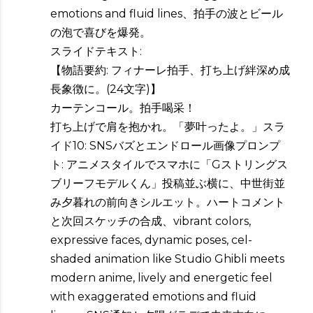
emotions and fluid lines、拍手の波とビール
の泡で喜びを爆発。
スライドテキスト:
【物語要約: フィナーレ拍手、打ち上げ絆深め成
長象徴に。(24文字)】
カーテンコール。拍手喝采！
打ち上げで肩を抱かれ。「夢叶ったよ。」スラ
イド10: SNSバズとエンドロール画像プロンプ
ト: アニメスタイルでスマホに「Gストリングス
ブリーフモデルくん」投稿並ぶ横に、中世街並
み夕暮れの前向きシルエット。ハートコメント
と次回スケッチの合成、vibrant colors,
expressive faces, dynamic poses, cel-
shaded animation like Studio Ghibli meets
modern anime, lively and energetic feel
with exaggerated emotions and fluid