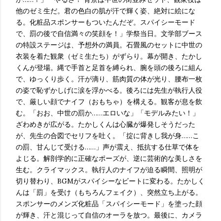
他のゼミ生だ。君の色白の肌が汗で輝く姿、絶対に絵にな
る。化粧品スポンサーもついたんだぞ。スパイシーモード
で、罰の後で自信満々の笑顔を！」学祭当日。文学部ブース
の特設ステージは、予想外の満員。石畳風のセットに中世の
衣装を着た観衆（ゼミ生たち）がずらり。幕が開き、たかし
くんが登場。縄で手首と足首を縛られ、腕を頭の後ろに組ん
で、ゆっくり歩く。汗が滴り、筋肉質の体が光り、腰布一枚
の姿で恥ずかしげに涙を浮かべる。後ろには先生が執行人役
で、厳しい顔でナイフ（おもちゃ）を構える。観客が息を飲
む。「おお、中世の罰か……エロいな」「モデルみたい！」
ざわめきが広がる。たかしくんは心臓が爆発しそうだった
が、先生の合図でセリフを吐く。「掟に背きし我が身……こ
の罰、甘んじて受ける……」声が震え、抵抗する仕草で体を
よじる。解剖学的に正確なポーズが、逆に芸術的な美しさを
生む。クライマックス。執行人のナイフが迫る瞬間、照明が
切り替わり、BGMがスパイシーなビートに変わる。たかしく
んは「罰」を受け（もちろんフェイク）、突然立ち上がる。
スポンサーのメンズ化粧品「スパイシーモード」を塗った顔
が輝き、汗と混じって自信のオーラを放つ。最後に、カメラ