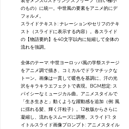
装をメンズGストリングスブリーフ（白い極小
のもの）に統一。中世風の要素をアニメ的にデ
フォルメ。
スライドテキスト: ナレーションやセリフのテキ
スト（スライドに表示する内容）。各スライド
の【物語要約】を40文字以内に短縮して全体の
流れを強調。
全体のテーマ: 中世ヨーロッパ風の学祭ステージ
をアニメ調で描き、コミカルでドラマチックな
トーン。画像は一貫して暖色を基調に、汗の光
沢をキラキラエフェクトで表現。BGM想定: ス
パイシーなミュージカル曲。アニメスタイルで
「生き生きと」動くような躍動感を追加（例: 風
に揺れる髪、輝く汗粒子）。12枚版からさらに
凝縮し、流れをスムーズに調整。スライド1: タ
イトルスライド画像プロンプト: アニメスタイル