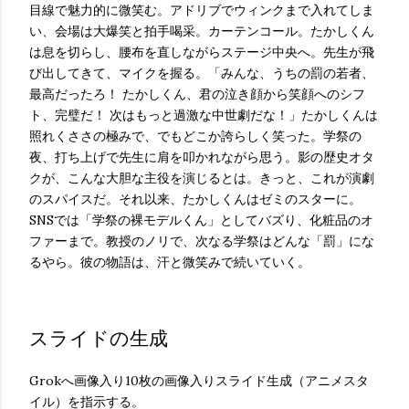
目線で魅力的に微笑む。アドリブでウィンクまで入れてしま
い、会場は大爆笑と拍手喝采。カーテンコール。たかしくん
は息を切らし、腰布を直しながらステージ中央へ。先生が飛
び出してきて、マイクを握る。「みんな、うちの罰の若者、
最高だったろ！ たかしくん、君の泣き顔から笑顔へのシフ
ト、完璧だ！ 次はもっと過激な中世劇だな！」たかしくんは
照れくささの極みで、でもどこか誇らしく笑った。学祭の
夜、打ち上げで先生に肩を叩かれながら思う。影の歴史オタ
クが、こんな大胆な主役を演じるとは。きっと、これが演劇
のスパイスだ。それ以来、たかしくんはゼミのスターに。
SNSでは「学祭の裸モデルくん」としてバズり、化粧品のオ
ファーまで。教授のノリで、次なる学祭はどんな「罰」にな
るやら。彼の物語は、汗と微笑みで続いていく。
スライドの生成
Grokへ画像入り10枚の画像入りスライド生成（アニメスタ
イル）を指示する。