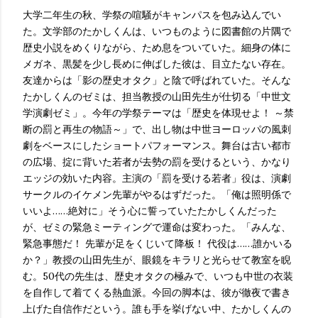
大学二年生の秋、学祭の喧騒がキャンパスを包み込んでい
た。文学部のたかしくんは、いつものように図書館の片隅で
歴史小説をめくりながら、ため息をついていた。細身の体に
メガネ、黒髪を少し長めに伸ばした彼は、目立たない存在。
友達からは「影の歴史オタク」と陰で呼ばれていた。そんな
たかしくんのゼミは、担当教授の山田先生が仕切る「中世文
学演劇ゼミ」。今年の学祭テーマは「歴史を体現せよ！ ～禁
断の罰と再生の物語～」で、出し物は中世ヨーロッパの風刺
劇をベースにしたショートパフォーマンス。舞台は古い都市
の広場、掟に背いた若者が去勢の罰を受けるという、かなり
エッジの効いた内容。主演の「罰を受ける若者」役は、演劇
サークルのイケメン先輩がやるはずだった。「俺は照明係で
いいよ……絶対に」そう心に誓っていたたかしくんだった
が、ゼミの緊急ミーティングで運命は変わった。「みんな、
緊急事態だ！ 先輩が足をくじいて降板！ 代役は……誰かいる
か？」教授の山田先生が、眼鏡をキラリと光らせて教室を睨
む。50代の先生は、歴史オタクの極みで、いつも中世の衣装
を自作して着てくる熱血派。今回の脚本は、彼が徹夜で書き
上げた自信作だという。誰も手を挙げない中、たかしくんの