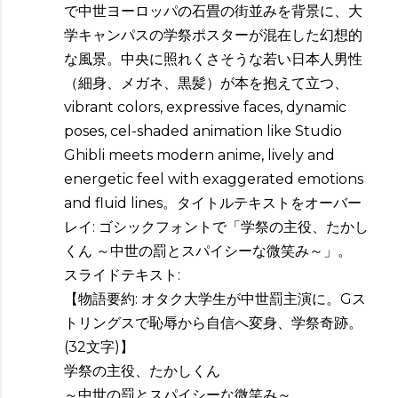
で中世ヨーロッパの石畳の街並みを背景に、大
学キャンパスの学祭ポスターが混在した幻想的
な風景。中央に照れくさそうな若い日本人男性
（細身、メガネ、黒髪）が本を抱えて立つ、
vibrant colors, expressive faces, dynamic
poses, cel-shaded animation like Studio
Ghibli meets modern anime, lively and
energetic feel with exaggerated emotions
and fluid lines。タイトルテキストをオーバー
レイ: ゴシックフォントで「学祭の主役、たかし
くん ～中世の罰とスパイシーな微笑み～」。
スライドテキスト:
【物語要約: オタク大学生が中世罰主演に。Gス
トリングスで恥辱から自信へ変身、学祭奇跡。
(32文字)】
学祭の主役、たかしくん
～中世の罰とスパイシーな微笑み～