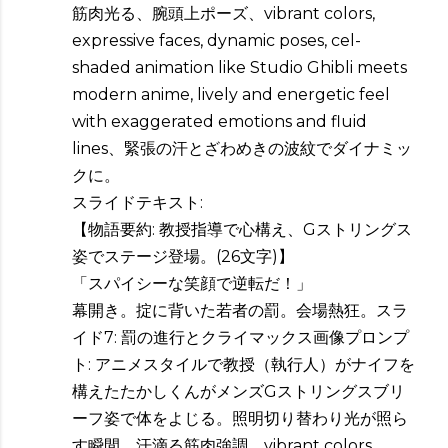
筋肉光る、腕頭上ポーズ、vibrant colors,
expressive faces, dynamic poses, cel-
shaded animation like Studio Ghibli meets
modern anime, lively and energetic feel
with exaggerated emotions and fluid
lines、緊張の汗とざわめきの波紋でダイナミッ
クに。
スライドテキスト:
【物語要約: 教授指導で心構え、Gストリングス
姿でステージ登場。(26文字)】
「スパイシーな笑顔で逆転だ！」
幕開き。掟に背いた若者の罰。会場熱狂。スラ
イド7: 罰の進行とクライマックス画像プロンプ
ト: アニメスタイルで教授（執行人）がナイフを
構えたたかしくんがメンズGストリングスブリ
ーフ姿で体をよじる。照明切り替わり光が照ら
す瞬間、汗滴る筋肉強調、vibrant colors,