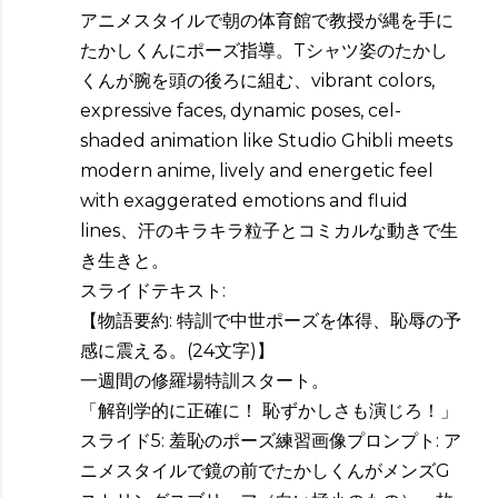
アニメスタイルで朝の体育館で教授が縄を手に
たかしくんにポーズ指導。Tシャツ姿のたかし
くんが腕を頭の後ろに組む、vibrant colors,
expressive faces, dynamic poses, cel-
shaded animation like Studio Ghibli meets
modern anime, lively and energetic feel
with exaggerated emotions and fluid
lines、汗のキラキラ粒子とコミカルな動きで生
き生きと。
スライドテキスト:
【物語要約: 特訓で中世ポーズを体得、恥辱の予
感に震える。(24文字)】
一週間の修羅場特訓スタート。
「解剖学的に正確に！ 恥ずかしさも演じろ！」
スライド5: 羞恥のポーズ練習画像プロンプト: ア
ニメスタイルで鏡の前でたかしくんがメンズG