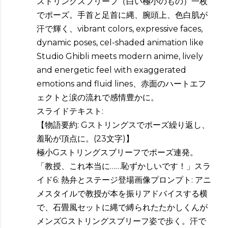
ストリングスブリーフ（白い極小のもの）一枚
でポーズ。手首と足首に縄、腕頭上、色白肌が
汗で輝く、vibrant colors, expressive faces,
dynamic poses, cel-shaded animation like
Studio Ghibli meets modern anime, lively
and energetic feel with exaggerated
emotions and fluid lines、赤面のハートエフ
ェクトと涙の流れで感情豊かに。
スライドテキスト:
【物語要約: Gストリングスでポーズ繰り返し、
羞恥が頂点に。(23文字)】
極小Gストリングスブリーフでポーズ連発。
「教授、これ本当に……恥ずかしいです！」スラ
イド6: 熱弁とステージ登場画像プロンプト: アニ
メスタイルで教授が本を振りアドバイスする横
で、石畳風セットに縄で縛られたたかしくんが
メンズGストリングスブリーフ姿で歩く。汗で