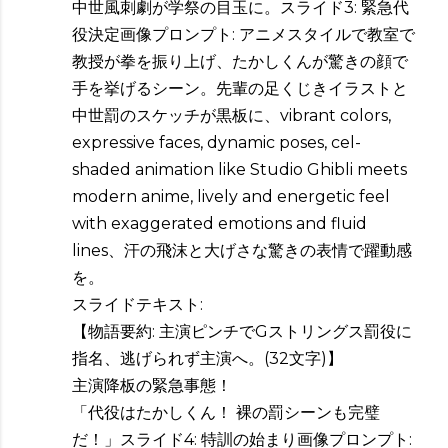
中世風刺劇が学祭の目玉に。スライド3: 緊急代
役決定画像プロンプト: アニメスタイルで教室で
教授が拳を振り上げ、たかしくんが驚きの顔で
手を挙げるシーン。先輩の足くじきイラストと
中世罰のスケッチが黒板に、vibrant colors,
expressive faces, dynamic poses, cel-
shaded animation like Studio Ghibli meets
modern anime, lively and energetic feel
with exaggerated emotions and fluid
lines、汗の飛沫と大げさな驚きの表情で躍動感
を。
スライドテキスト:
【物語要約: 主演ピンチでGストリングス罰役に
指名、逃げられず主演へ。(32文字)】
主演降板の緊急事態！
「代役はたかしくん！ 裸の罰シーンも完璧
だ！」スライド4: 特訓の始まり画像プロンプト: