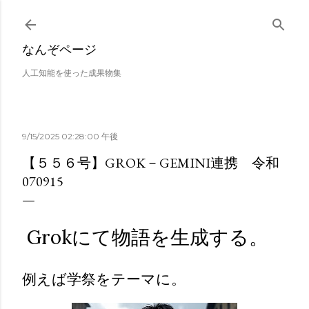
スキップしてメイン コンテンツに移動
なんぞページ
人工知能を使った成果物集
9/15/2025 02:28:00 午後
【５５６号】GROK－GEMINI連携 令和
070915
Grokにて物語を生成する。
例えば学祭をテーマに。