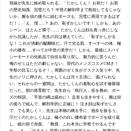
視線が先生に絡め取られる。「たかしくん！ お前だ！ お前
の歴史知識、完璧だろ？ 中世の解剖学まで熟知してるじゃな
いか。腕を頭の後ろに組むポーズも、完璧に再現できるはず
だ！」「え、僕……？ あの、恥ずかしいです！ しかも、あの
シーン、ほとんど裸で……」たかしくんは顔を真っ赤にしな
がら抗議したが、先生の目は燃えていた。「恥ずかしがる
な！ これが演劇の醍醐味だ。汗で光る肌、すべすべの体、極
小の腰布……すべてが中世の美学だ！ しかも、最後にスパイ
シーモードの化粧品で自信を取り戻し、魅力的に笑うんだ。
俺のゼミはただの劇じゃない、現代のメンズコスメCMさ！
学祭の目玉になるぞ！」周囲のゼミ生がクスクス笑う中、先
生のノリに押され、たかしくんは渋々主演に。逃げられな
い。それからの一週間は、たかしくんの羞恥心を試す修羅場
だった。朝の体育館で、先生自ら「執行人」役を務め、ポー
ズの特訓。「手首の縄は緩めに！ 足首も歩きやすく。腕は頭
の後ろで組んで、解剖学的に正確に！ 泣き顔は恥ずかしさ
で、でも美しく！」先生は本物の縄を手に、熱弁を振るう。
汗だくのたかしくんは、極小の白い腰布姿でポーズを繰り返
し、鏡の前で赤面。「教授、これ本当に学祭でやるんです
か……？」「やるさ！ 背景は中世の街並みセット、観衆役は