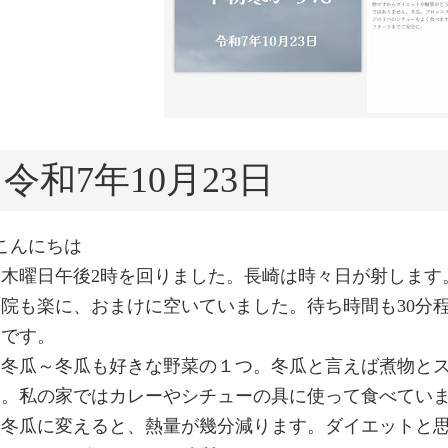
令和7年10月23日
こんにちは
▲木曜日午後2時を回りました。長崎は時々日が射します
通院も楽に、おまけに空いていました。待ち時間も30分
たです。
▲冬瓜～冬瓜も好きな野菜の１つ。冬瓜と言えば煮物と
す。私の家ではカレーやシチューの具に使って食べてい
て冬瓜に変えると、熱量が幾分減ります。ダイエットと