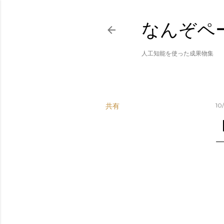
なんぞペ
人工知能を使った成果物集
共有
10