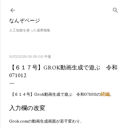
スキップしてメイン コンテンツに移動
なんぞページ
人工知能を使った成果物集
10/12/2025 09:09:00 午後
【６１７号】GROK動画生成で遊ぶ 令和
071012
続編
【６１４号】Grok動画生成で遊ぶ 令和071011の
。
入力欄の改変
Grok.comの動画生成画面が若干変わり、