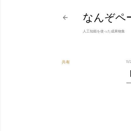
なんぞペ
人工知能を使った成果物集
共有
11