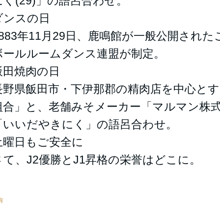
にく(29)」の語呂合わせ。
ダンスの日
1883年11月29日、鹿鳴館が一般公開され
ボールルームダンス連盟が制定。
飯田焼肉の日
長野県飯田市・下伊那郡の精肉店を中心とす
組合」と、老舗みそメーカー「マルマン株
「いいだやきにく」の語呂合わせ。
土曜日もご安全に
さて、J2優勝とJ1昇格の栄誉はどこに。
有