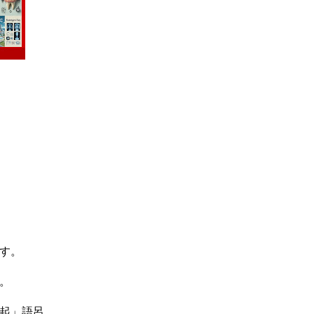
す。
。
起」語呂。