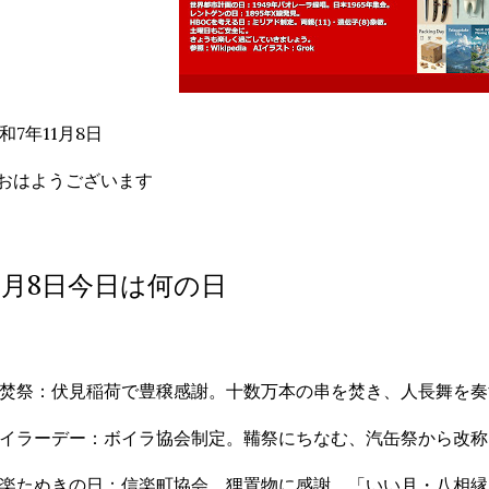
和7年11月8日
おはようございます
11月8日今日は何の日
焚祭：伏見稲荷で豊穣感謝。十数万本の串を焚き、人長舞を奏
イラーデー：ボイラ協会制定。鞴祭にちなむ、汽缶祭から改称
楽たぬきの日：信楽町協会。狸置物に感謝。「いい月・八相縁