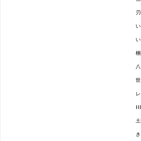
刃
い
い
梱
八
世
レ
H
土
き