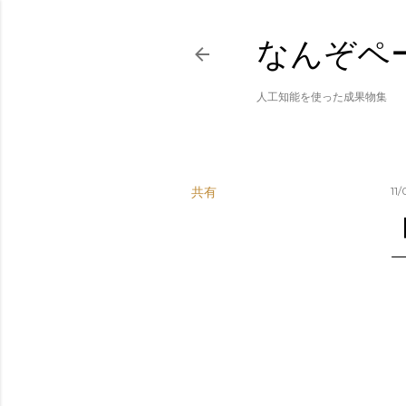
なんぞペ
人工知能を使った成果物集
共有
11