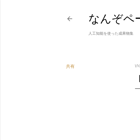
なんぞペ
人工知能を使った成果物集
共有
1/