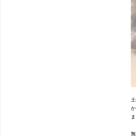
土
か
ま
無