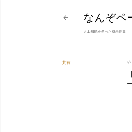
なんぞペ
人工知能を使った成果物集
共有
1/