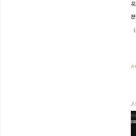
花
歴
（
共
人