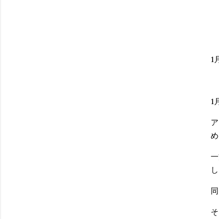
1
1
ア
め
一
し
同
そ