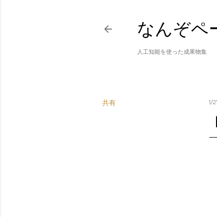
なんぞペ
人工知能を使った成果物集
共有
1/