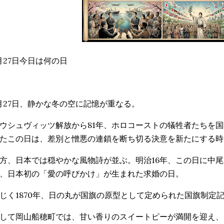
月27日今日は何の日
月27日、静かな冬の空に記憶が重なる。
ウシュヴィッツ解放から81年、ホロコーストの犠牲者たちを
たこの日は、差別と憎悪の連鎖を断ち切る決意を新たにする時
方、日本では穏やかな風物詩が並ぶ。明治16年、この日に中
、日本初の「愛の呼びかけ」が生まれた求婚の日。
じく1870年、日の丸が国旗の原型として定められた国旗制定
して岡山船穂町では、甘い香りのスイートピーが満開を迎え、