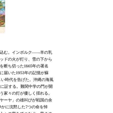
き込む。インボルク――羊の乳
ッドの火が灯り、雪の下から
断ち切った1865年の署名
届いた1953年の記憶が蘇
しい時代を告げた。沖縄の海風
遠に証する。難関中学の門が開
う家々の灯が優しく揺れる。
ヤーヤ」の雄叫びが戦国の余
静かに沈黙した7つの命を悼