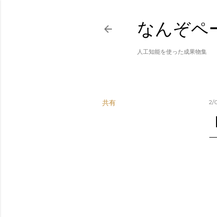
なんぞペ
人工知能を使った成果物集
共有
2/