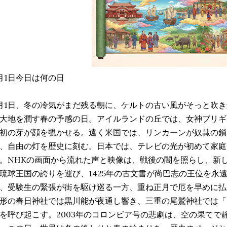
月1日今日は何の日
月1日、冬の冷気がまだ残る朝に、ケルトの古い風がそっと吹
大地を潤す春の予感の日。アイルランドの丘では、女神ブリギ
初の芽が顔を覗かせる。遠く米国では、リンカーンが奴隷の鎖を
、自由の灯を歴史に刻む。日本では、テレビの光が初めて家庭に
。NHKの画面から流れた声と映像は、戦後の闇を照らし、新
琉球王国の誇りを運び、1425年の古文書が尚巴志の王位を永
、受験生の緊張が街を駆け巡る一方、重ね正月で厄を早めに払
形の春日神社では黒川能が夜通し響き、三重の尾鷲神社では「
を呼び起こす。2003年のコロンビア号の悲劇は、空の果てで