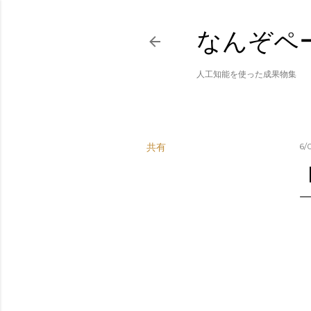
なんぞペ
人工知能を使った成果物集
共有
6/