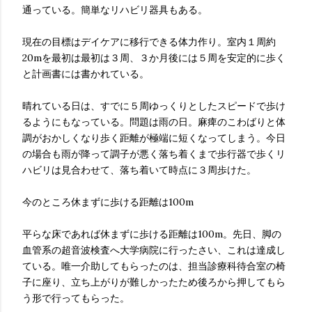
通っている。簡単なリハビリ器具もある。
現在の目標はデイケアに移行できる体力作り。室内１周約
20mを最初は最初は３周、３か月後には５周を安定的に歩く
と計画書には書かれている。
晴れている日は、すでに５周ゆっくりとしたスピードで歩け
るようにもなっている。問題は雨の日。麻痺のこわばりと体
調がおかしくなり歩く距離が極端に短くなってしまう。今日
の場合も雨が降って調子が悪く落ち着くまで歩行器で歩くリ
ハビリは見合わせて、落ち着いて時点に３周歩けた。
今のところ休まずに歩ける距離は100m
平らな床であれば休まずに歩ける距離は100m。先日、脚の
血管系の超音波検査へ大学病院に行ったさい、これは達成し
ている。唯一介助してもらったのは、担当診療科待合室の椅
子に座り、立ち上がりが難しかったため後ろから押してもら
う形で行ってもらった。