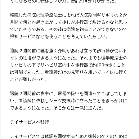
うになるために転移し２か月。合計約４か月かかった。
転院した病院の理学療法士によれば入院期間ギリギリの２か
月間で何とか起き上がって少しが歩行器で歩けるかなと思っ
ていたそうである。その後は病院を釣ることができないので
福祉サービスなどを使うことを考えていたらしい。
退院２週間前に靴を履く介助があれば立って歩行器が使いト
イレの往復ができるようになった。それまでも理学療法士の
リハビリの下でリハビリ室の中を歩行器で約100m歩くこと
は可能であった。看護師だけの見守りを用いてトイレに行く
ことが難しかった。
退院２週間前の夜中に、尿器の扱いを間違ってこぼしてしま
い、看護師に依頼しシーツ交換時に立ったことをきっかけに
できるようになった。そこからは一気に進んだ。
デイサービスへ移行
デイサービスでは体調を回復するためと術後のケアのために