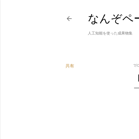
なんぞペ
人工知能を使った成果物集
共有
7/