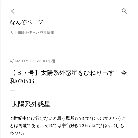
スキップしてメイン コンテンツに移動
なんぞページ
人工知能を使った成果物集
4/04/2025 03:50:00 午後
【３７号】太陽系外惑星をひねり出す 令
和070404
太陽系外惑星
21世紀中には行けないと思う場所もAIにひねり出すというこ
とは可能である。それでは宇宙好きのGrokにひねり出しも
らった。