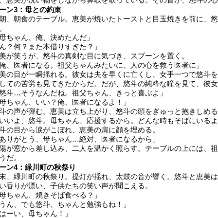
ーン3：母との約束
朝、朝食のテーブル。恵美が焼いたトーストと目玉焼きを前に、悠
。
母ちゃん、俺、決めたんだ」
ん？何？また本借りすぎた？」
美が笑うが、悠斗の真剣な目に気づき、スプーンを置く。
俺、医者になる。祖父ちゃんみたいに、人の心を救う医者に」
美の目が一瞬揺れる。彼女は夫を早くに亡くし、女手一つで悠斗を
しての苦労も見てきたからだ。だが、悠斗の純粋な瞳を見て、彼女
悠斗…そうなんだね。祖父ちゃん、きっと喜ぶよ」
母ちゃん、いい？俺、医者になるよ！」
斗の声が弾む。恵美は立ち上がり、悠斗の頭をぎゅっと抱きしめる
いいよ、悠斗。母ちゃん、応援するから。どんな時もそばにいるよ
斗の目から涙がこぼれ、恵美の肩に顔を埋める。
ありがとう、母ちゃん…絶対、医者になるから」
陽が窓から差し込み、二人を温かく照らす。テーブルの上には、祖
うだ。
ーン4：緑川町の秋祭り
末、緑川町の秋祭り。提灯が揺れ、太鼓の音が響く。悠斗と恵美は
い香りが漂い、子供たちの笑い声が聞こえる。
母ちゃん、焼きそば食べる？」
うん、でも悠斗、ちゃんと勉強もね！」
はーい、母ちゃん！」