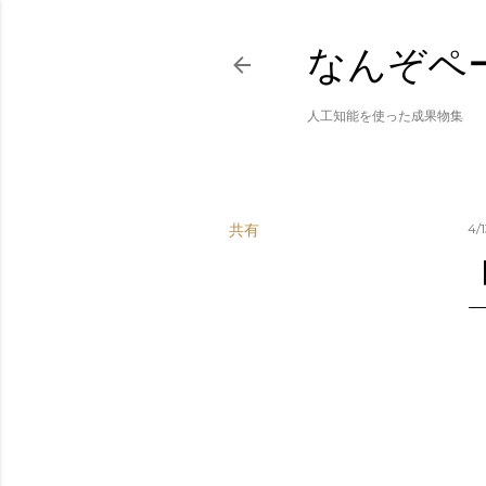
なんぞペ
人工知能を使った成果物集
共有
4/