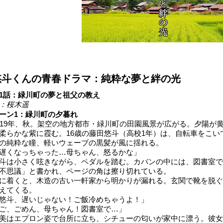
悠斗くんの青春ドラマ：純粋な夢と絆の光
1話：緑川町の夢と祖父の教え
：桜木遥
ーン1：緑川町の夕暮れ
019年、秋。架空の地方都市・緑川町の田園風景が広がる。夕陽が
柔らかな紫に霞む。16歳の藤田悠斗（高校1年）は、自転車をこ
の純粋な瞳、軽いウェーブの黒髪が風に揺れる。
遅くなっちゃった…母ちゃん、怒るかな」
斗は小さく呟きながら、ペダルを踏む。カバンの中には、図書室で
不思議」と書かれ、ページの角は擦り切れている。
に着くと、木造の古い一軒家から明かりが漏れる。玄関で靴を脱ぐ
えてくる。
悠斗、遅いじゃない！ご飯冷めちゃうよ！」
ご、ごめん、母ちゃん！図書室で…」
美はエプロン姿で台所に立ち、シチューの匂いが家中に漂う。彼女