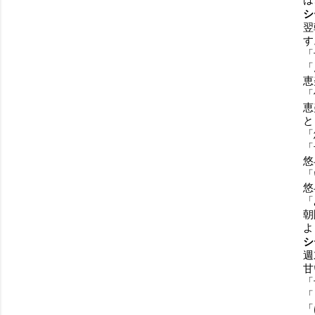
シ
翌
す
「
「
恵
「
恵
と
「
「
悠
「
悠
「
朝
よ
シ
週
甘
「
「
「