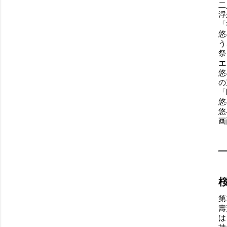
二
浮
「
悠
う
祭
エ
悠
の
「
悠
悠
画
第
壽
は