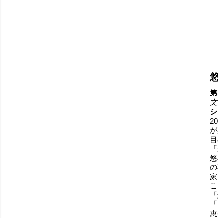
第
文
シ
2
が
目
「
悠
の
家
こ
「
「
恵