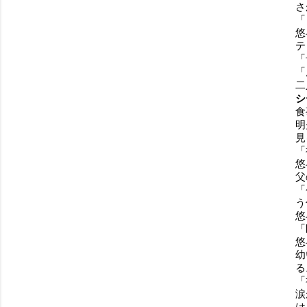
さ
「
悠
テ
「
「
二
シ
食
明
見
「
悠
父
「
う
悠
「
悠
幼
る
「
涙
は