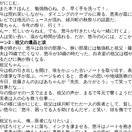
がにじむ。
また本？ほんと、勉強熱心ね。さ、早く手を洗って！」
斗は照れ笑いしながら、ダイニングのテーブルに座る。恵美が皿に
レビでは地元のニュースが流れ、緑川町の秋祭りの話題だ。
母ちゃん、今年の祭り、行く？」
んー、忙しいからねえ。でも、悠斗が行きたいなら一緒に行くよ」
人は笑い合い、温かな時間が流れる。だが、悠斗の心には、どこ
ーン2：祖父の遺品と涙
事が終わり、悠斗は自分の部屋へ。狭い部屋には勉強机と祖父・藤
夫は70歳で亡くなり、悠斗が10歳の時だった。白衣姿の祖父は穏
るたびに胸が熱くなる。
祖父ちゃん…」
斗は机の引き出しを開け、埃をかぶった古いノートを取り出す。表
の達筆な字が並ぶ。ページをめくると、患者への思いや地域医療の
今日、佐藤さんのおばあちゃんが『先生、ありがとう』って笑って
仕事だな…」
斗の指がその一文で止まる。祖父の声が、まるで耳元で響くようだ
医者は人の心を救う仕事…」
斗の瞳に涙がにじむ。祖父は緑川町でただ一人の医者として、貧し
い悠斗に「悠斗、困ってる人を助けるんだぞ」と笑い、頭を撫でて
。
祖父ちゃん、俺…医者になりたいよ」
がぽろりとノートに落ち、インクを滲ませる。悠斗はノートを抱き
、恵美が洗い物をしながら鼻歌を歌っている。その音が、悠斗の心