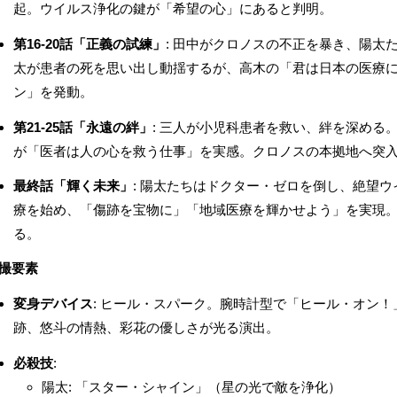
起。ウイルス浄化の鍵が「希望の心」にあると判明。
第16-20話「正義の試練」
: 田中がクロノスの不正を暴き、陽太
太が患者の死を思い出し動揺するが、高木の「君は日本の医療
ン」を発動。
第21-25話「永遠の絆」
: 三人が小児科患者を救い、絆を深める
が「医者は人の心を救う仕事」を実感。クロノスの本拠地へ突
最終話「輝く未来」
: 陽太たちはドクター・ゼロを倒し、絶望
療を始め、「傷跡を宝物に」「地域医療を輝かせよう」を実現
る。
撮要素
変身デバイス
: ヒール・スパーク。腕時計型で「ヒール・オン
跡、悠斗の情熱、彩花の優しさが光る演出。
必殺技
:
陽太: 「スター・シャイン」（星の光で敵を浄化）