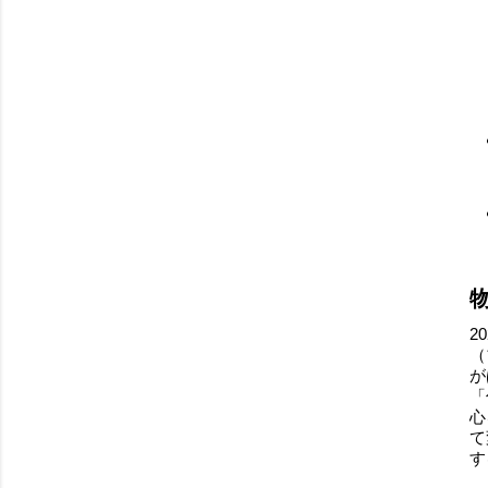
2
（
が
「
心
て
す