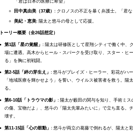
「君は日本の医療に希望」
田中真由美（37歳）
: クロノスの不正を暴く弁護士。「君
美紀・恵美
: 陽太と悠斗の母として応援。
トーリー概要（全26話想定）
第1話「星の覚醒」
: 陽太は研修医として星翔シティで働く中、
場に遭遇。高木からヒール・スパークを受け取り、スター・ヒ
る」を胸に初戦闘。
第2-5話「絆の芽生え」
: 悠斗がブレイズ・ヒーラー、彩花がハ
「地域医療を輝かせよう」を誓い、ウイルス被害者を救う。陽
る。
第6-10話「トラウマの影」
: 陽太が藪田の関与を知り、手術ミ
の傷、宝物だよ」、悠斗の「陽太先輩みたいに」で立ち直る。
壊す。
第11-15話「心の鼓動」
: 悠斗が両立の葛藤で倒れるが、陽太と