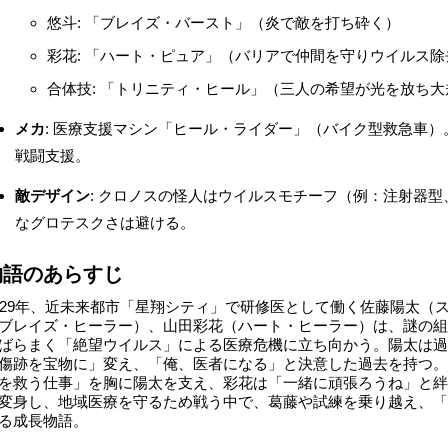
悠斗: 「ブレイズ・バースト」（炎で敵を打ち砕く）
彩花: 「ハート・ピュア」（バリアで仲間を守りウイルス除
合体技: 「トリニティ・ヒール」（三人の希望が光を放ち
メカ
: 医療支援マシン「ヒール・ライダー」（バイク型救急車
戦闘支援。
敵デザイン
: クロノスの怪人はウイルスモチーフ（例：注射器
なグロテスクさは避ける。
物語のあらすじ
029年、近未来都市「星翔シティ」で研修医として働く佐藤陽太（
ブレイズ・ヒーラー）、山田彩花（ハート・ヒーラー）は、謎の組
ばらまく「絶望ウイルス」による医療危機に立ち向かう。陽太は過
傷跡を宝物に」変え、「俺、医者になる」と決意した過去を持つ。
を救う仕事」を胸に陽太を支え、彩花は「一緒に頑張ろうね」と絆
変身し、地域医療を守るため戦う中で、葛藤や試練を乗り越え、「
る成長物語。