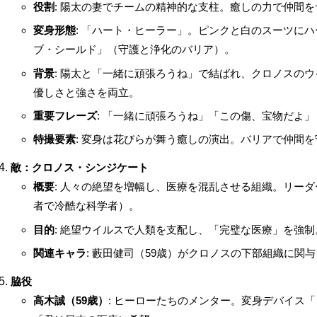
役割
: 陽太の妻でチームの精神的な支柱。癒しの力で仲間
変身形態
: 「ハート・ヒーラー」。ピンクと白のスーツに
ブ・シールド」（守護と浄化のバリア）。
背景
: 陽太と「一緒に頑張ろうね」で結ばれ、クロノスの
優しさと強さを両立。
重要フレーズ
: 「一緒に頑張ろうね」「この傷、宝物だよ」
特撮要素
: 変身は花びらが舞う癒しの演出。バリアで仲間
敵：クロノス・シンジケート
概要
: 人々の絶望を増幅し、医療を混乱させる組織。リー
者で冷酷な科学者）。
目的
: 絶望ウイルスで人類を支配し、「完璧な医療」を強制
関連キャラ
: 藪田健司（59歳）がクロノスの下部組織に関
脇役
高木誠（59歳）
: ヒーローたちのメンター。変身デバイス