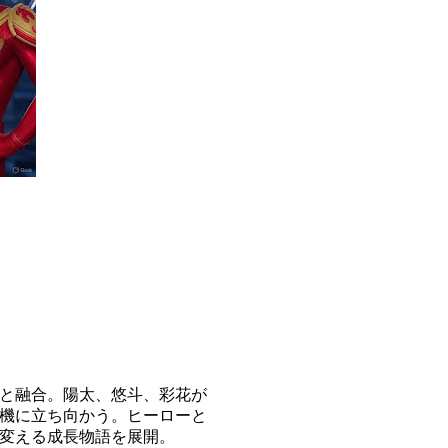
と融合。陽太、悠斗、彩花が
機に立ち向かう。ヒーローと
変える成長物語を展開。