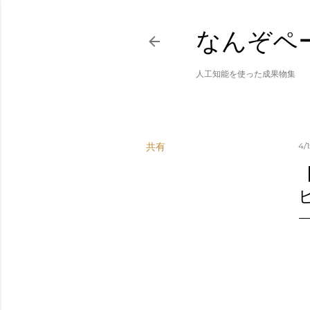
なんぞペ
人工知能を使った成果物集
共有
4/