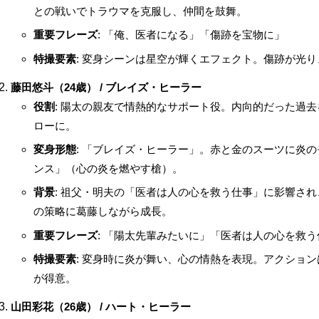
との戦いでトラウマを克服し、仲間を鼓舞。
重要フレーズ
: 「俺、医者になる」「傷跡を宝物に」
特撮要素
: 変身シーンは星空が輝くエフェクト。傷跡が光
藤田悠斗（24歳） / ブレイズ・ヒーラー
役割
: 陽太の親友で情熱的なサポート役。内向的だった過
ローに。
変身形態
: 「ブレイズ・ヒーラー」。赤と金のスーツに炎
ンス」（心の炎を燃やす槍）。
背景
: 祖父・明夫の「医者は人の心を救う仕事」に影響さ
の策略に葛藤しながら成長。
重要フレーズ
: 「陽太先輩みたいに」「医者は人の心を救う
特撮要素
: 変身時に炎が舞い、心の情熱を表現。アクショ
が得意。
山田彩花（26歳） / ハート・ヒーラー