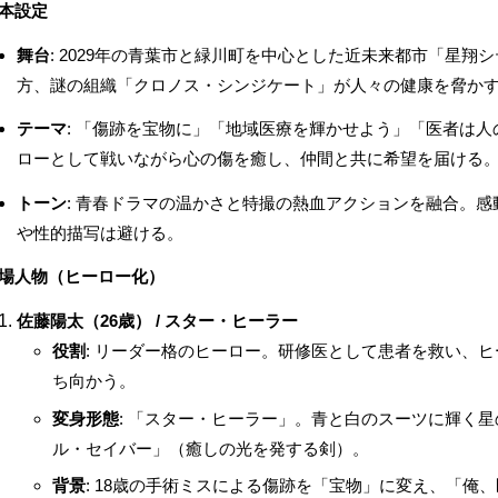
本設定
舞台
: 2029年の青葉市と緑川町を中心とした近未来都市「星翔
方、謎の組織「クロノス・シンジケート」が人々の健康を脅か
テーマ
: 「傷跡を宝物に」「地域医療を輝かせよう」「医者は
ローとして戦いながら心の傷を癒し、仲間と共に希望を届ける
トーン
: 青春ドラマの温かさと特撮の熱血アクションを融合。
や性的描写は避ける。
場人物（ヒーロー化）
佐藤陽太（26歳） / スター・ヒーラー
役割
: リーダー格のヒーロー。研修医として患者を救い、
ち向かう。
変身形態
: 「スター・ヒーラー」。青と白のスーツに輝く
ル・セイバー」（癒しの光を発する剣）。
背景
: 18歳の手術ミスによる傷跡を「宝物」に変え、「俺