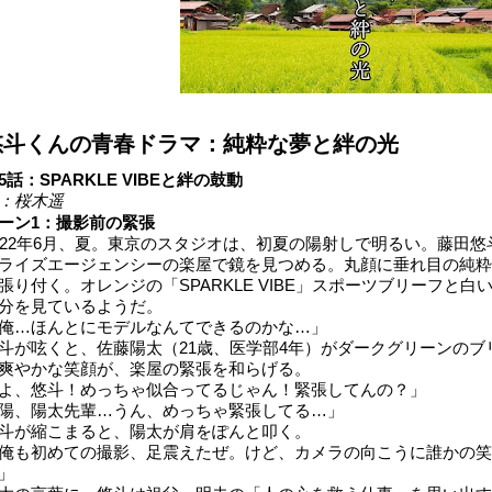
悠斗くんの青春ドラマ：純粋な夢と絆の光
5話：SPARKLE VIBEと絆の鼓動
：桜木遥
ーン1：撮影前の緊張
022年6月、夏。東京のスタジオは、初夏の陽射しで明るい。藤田悠
ライズエージェンシーの楽屋で鏡を見つめる。丸顔に垂れ目の純粋
張り付く。オレンジの「SPARKLE VIBE」スポーツブリーフと
分を見ているようだ。
俺…ほんとにモデルなんてできるのかな…」
斗が呟くと、佐藤陽太（21歳、医学部4年）がダークグリーンの
爽やかな笑顔が、楽屋の緊張を和らげる。
よ、悠斗！めっちゃ似合ってるじゃん！緊張してんの？」
陽、陽太先輩…うん、めっちゃ緊張してる…」
斗が縮こまると、陽太が肩をぽんと叩く。
俺も初めての撮影、足震えたぜ。けど、カメラの向こうに誰かの笑
」