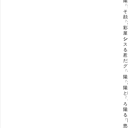
陽
「
そ
顔
「
彩
屋
シ
ス
る
惹
だ
グ
「
陽
「
陽
と
「
ろ
陽
る
「
悠