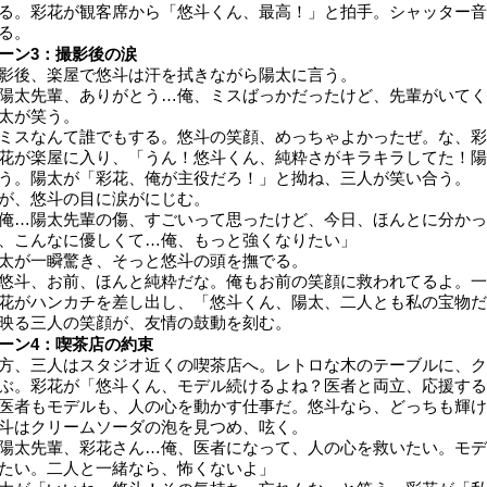
る。彩花が観客席から「悠斗くん、最高！」と拍手。シャッター音
る。
ーン3：撮影後の涙
影後、楽屋で悠斗は汗を拭きながら陽太に言う。
陽太先輩、ありがとう…俺、ミスばっかだったけど、先輩がいてく
太が笑う。
ミスなんて誰でもする。悠斗の笑顔、めっちゃよかったぜ。な、彩
花が楽屋に入り、「うん！悠斗くん、純粋さがキラキラしてた！陽
う。陽太が「彩花、俺が主役だろ！」と拗ね、三人が笑い合う。
が、悠斗の目に涙がにじむ。
俺…陽太先輩の傷、すごいって思ったけど、今日、ほんとに分かっ
、こんなに優しくて…俺、もっと強くなりたい」
太が一瞬驚き、そっと悠斗の頭を撫でる。
悠斗、お前、ほんと純粋だな。俺もお前の笑顔に救われてるよ。一
花がハンカチを差し出し、「悠斗くん、陽太、二人とも私の宝物だ
映る三人の笑顔が、友情の鼓動を刻む。
ーン4：喫茶店の約束
方、三人はスタジオ近くの喫茶店へ。レトロな木のテーブルに、ク
ぶ。彩花が「悠斗くん、モデル続けるよね？医者と両立、応援する
医者もモデルも、人の心を動かす仕事だ。悠斗なら、どっちも輝け
斗はクリームソーダの泡を見つめ、呟く。
陽太先輩、彩花さん…俺、医者になって、人の心を救いたい。モデ
たい。二人と一緒なら、怖くないよ」