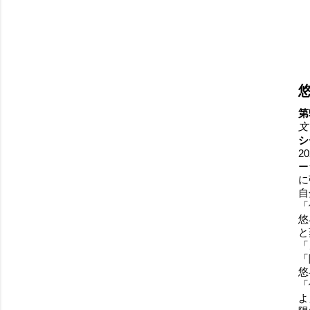
第
文
シ
2
ー
に
自
「
悠
と
「
「
悠
「
よ