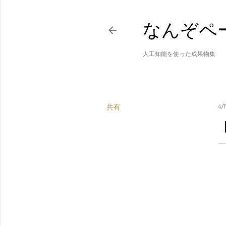
なんぞペ
人工知能を使った成果物集
共有
4/