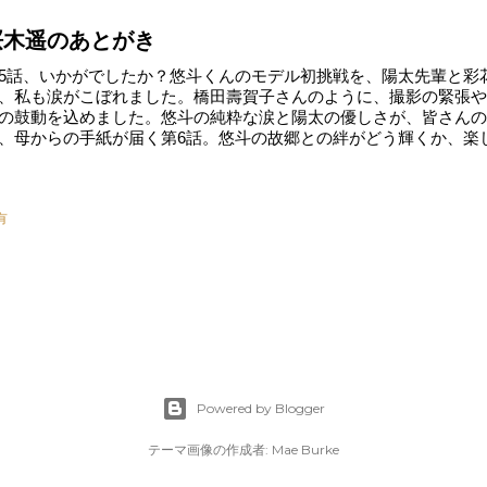
桜木遥のあとがき
5話、いかがでしたか？悠斗くんのモデル初挑戦を、陽太先輩と彩
、私も涙がこぼれました。橋田壽賀子さんのように、撮影の緊張や
の鼓動を込めました。悠斗の純粋な涙と陽太の優しさが、皆さんの
、母からの手紙が届く第6話。悠斗の故郷との絆がどう輝くか、楽
有
Powered by Blogger
テーマ画像の作成者:
Mae Burke