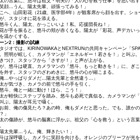
太の言葉に、悠斗は祖父・明夫の「人の心を救う仕事」を思い出す
笑顔…うん、陽太先輩、頑張ってみる！」
こへ、山田彩花（21歳、医学部4年）が観客席から顔を出す。シ
が、スタジオに花を添える。
悠斗くん、陽太、かっこいいよ！私、応援団長ね！」
花が手を振ると、悠斗の頬が赤くなる。陽太が「彩花、声デカいっ
を温かくする。
ーン2：撮影の試練
タジオでは、KIRINOWAKAとNEXTRUNの共同キャンペーン「SPA
。照明が眩しく、カメラマンが「エネルギー！若さを！」と叫ぶ。
きつけ、スタッフから「さすが！」と声が上がる。
が、悠斗は硬直。カメラマンの「悠斗、もっと動きを！」に、ぎこ
を外す。スタッフのざわめきに、悠斗の心が縮こまる。
俺…やっぱりダメだ…陽太先輩と全然違う…」
太が気づき、カメラの前で悠斗の手を引く。
悠斗、俺と一緒に動け！ほら、こう！」
太が軽快にステップを踏み、悠斗も必死で真似る。カメラマンが「
叫ぶ。陽太が耳元で囁く。
お前、俺の傷見たろ？あの時、俺もダメだと思った。でも、誰かの
？」
太の傷跡が、悠斗の脳裏に浮かぶ。祖父の「心を救う」という言葉
。
陽太先輩…うん、俺、輝きたい！」
斗は深呼吸し、カメラに笑顔を向ける。オレンジのブリーフが光を