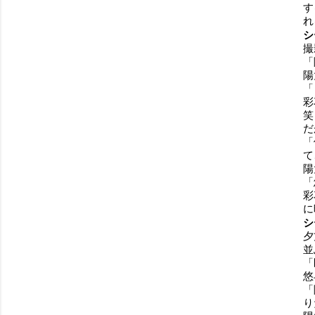
す
れ
シ
撮
「
陽
「
彩
笑
だ
「
て
陽
「
彩
に
シ
夕
並
「
悠
「
り