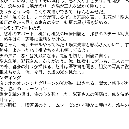
太が「いいね、悠斗！その気持ち、忘れんな」と笑う。彩花が「私
る。悠斗の目に涙が光り、夕陽が三人を温かく照らす。
ありがとう…俺、こんな友達ができて、ほんと幸せだ」
太が「泣くなよ、ソーダが薄まるぞ」と冗談を言い、彩花が「陽太
茶店の窓から見える東京の空に、初夏の星が瞬き始める。
ーン5：アパートの光
、悠斗のアパート。机には祖父の医療日誌と、撮影のスチール写真
。悠斗は母・恵美に電話をかける。
母ちゃん、俺、モデルやってみた！陽太先輩と彩花さんがいて、す
悠斗、よかったね！祖父ちゃんも笑ってるよ」
美の声に、悠斗は笑顔になる。電話を切り、日誌に書く。
陽太先輩、彩花さん、ありがとう。俺、医者もモデルも、二人と一
の外、都会の灯りが揺れる。悠斗は医学書を開き、祖父の写真に微
祖父ちゃん、俺、今日、友達の光を見たよ」
ンディング
タジオのオレンジとグリーンの光が映し出される。陽太と悠斗がカ
る。悠斗のナレーション。
陽太先輩の傷は、俺の心を強くした。彩花さんの笑顔は、俺を温め
叶うよ」
面が暗転し、喫茶店のクリームソーダの泡が静かに弾ける。悠斗の