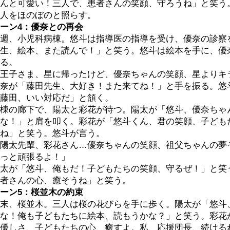
んと可愛い！三人で、患者さんの笑顔、守ろうね」と笑う
人をほのぼのと照らす。
ーン4：優奈との再会
週、小児科病棟。悠斗は指導医の指導を受け、優奈の診察
生、絵本、また読んで！」と笑う。悠斗は絵本を手に、優
る。
王子さま、星に帰ったけど、優奈ちゃんの笑顔、星よりキ
奈が「藤田先生、大好き！また来てね！」と手を振る。悠
藤田、いい対応だ」と頷く。
棟の廊下で、陽太と彩花が待つ。陽太が「悠斗、優奈ちゃ
な！」と肩を叩く。彩花が「悠斗くん、君の笑顔、子ども
ね」と笑う。悠斗が言う。
陽太先輩、彩花さん…優奈ちゃんの笑顔、祖父ちゃんの夢
っと頑張るよ！」
太が「悠斗、俺もだ！子どもたちの笑顔、守るぜ！」と笑
者さんの心、癒そうね」と笑う。
ーン5：桜並木の約束
末、桜並木。三人は桜の花びらを手に歩く。陽太が「悠斗
な！俺も子どもたちに絵本、読もうかな？」と笑う。彩花
優しさ、子どもたちの心、癒すよ。私、応援団長、続ける