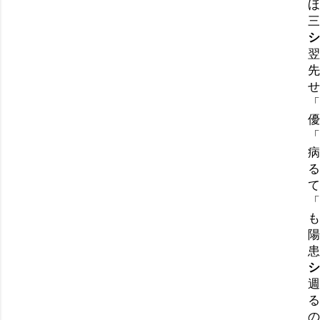
ほ
三
シ
翌
先
せ
「
優
「
病
る
て
「
も
陽
患
シ
週
る
の