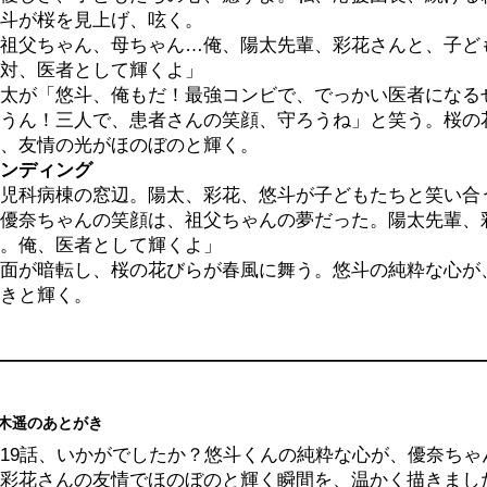
斗が桜を見上げ、呟く。
祖父ちゃん、母ちゃん…俺、陽太先輩、彩花さんと、子ど
対、医者として輝くよ」
太が「悠斗、俺もだ！最強コンビで、でっかい医者になる
うん！三人で、患者さんの笑顔、守ろうね」と笑う。桜の
、友情の光がほのぼのと輝く。
ンディング
児科病棟の窓辺。陽太、彩花、悠斗が子どもたちと笑い合
優奈ちゃんの笑顔は、祖父ちゃんの夢だった。陽太先輩、
。俺、医者として輝くよ」
面が暗転し、桜の花びらが春風に舞う。悠斗の純粋な心が
きと輝く。
木遥のあとがき
19話、いかがでしたか？悠斗くんの純粋な心が、優奈ち
彩花さんの友情でほのぼのと輝く瞬間を、温かく描きまし