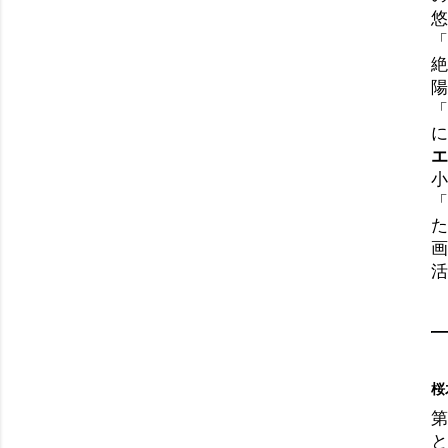
悠
「
絶
陽
「
に
エ
小
「
た
画
活
桜
第
と