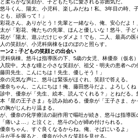
と柔らかな笑顔が、子どもたちに愛される雰囲気だ。
悠斗くん、陽太、小児科、楽しみだね！私、3年目の時、
とも、頑張って！」
彩花さん、ありがとう！先輩と一緒なら、俺、安心だよ！
太が「彩花、俺たちの先輩、ほんと優しいな！悠斗、子ど
花が「陽太、遊ぶだけじゃダメよ！でも、二人、最高の医
人の笑顔が、小児科病棟をほのぼのと照らす。
ーン2：子どもの笑顔との出会い
児科病棟。悠斗は指導医の下、5歳の女児、林優奈（仮名
入院中。大きな瞳と小さな笑顔が、祖父・明夫の患者への
藤田先生、こんにちは！先生、優しそう！」
奈の元気な声に、悠斗は緊張がほぐれ、笑顔で答える。
優奈ちゃん、こんにちは！俺、藤田悠斗だよ。よろしくね
診中、優奈が「先生、絵本、読んでくれる？」とねだる。
本『星の王子さま』を読み始める。優奈が「王子さま、か
の胸がじんわり温まる。
が、優奈の化学療法の副作用で嘔吐が続き、悠斗は指導医
「痛いよ…」と泣くと、悠斗の心が締め付けられる。
優奈ちゃん、すぐ良くなるからね。俺、そばにいるよ」
斗が手を握ると、優奈が小さな笑顔を見せる。