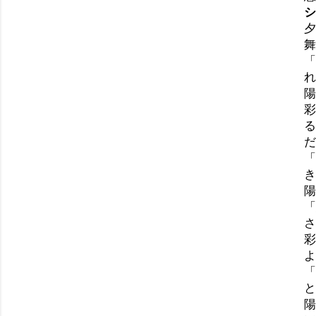
シ
夕
舞
「
れ
陽
彩
る
だ
「
き
陽
「
さ
彩
よ
「
と
陽