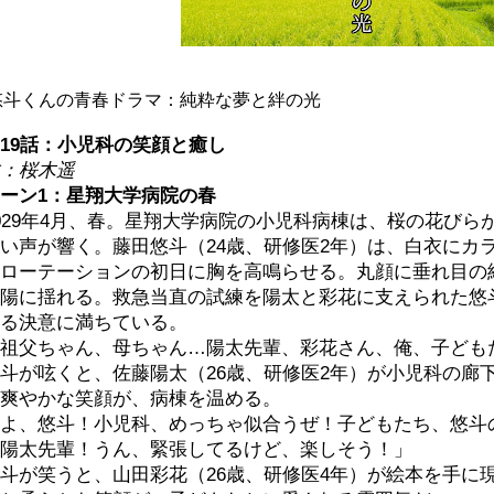
悠斗くんの青春ドラマ：純粋な夢と絆の光
19話：小児科の笑顔と癒し
：桜木遥
ーン1：星翔大学病院の春
029年4月、春。星翔大学病院の小児科病棟は、桜の花び
い声が響く。藤田悠斗（24歳、研修医2年）は、白衣にカ
ローテーションの初日に胸を高鳴らせる。丸顔に垂れ目の
陽に揺れる。救急当直の試練を陽太と彩花に支えられた悠
る決意に満ちている。
祖父ちゃん、母ちゃん…陽太先輩、彩花さん、俺、子ども
斗が呟くと、佐藤陽太（26歳、研修医2年）が小児科の廊
爽やかな笑顔が、病棟を温める。
よ、悠斗！小児科、めっちゃ似合うぜ！子どもたち、悠斗
陽太先輩！うん、緊張してるけど、楽しそう！」
斗が笑うと、山田彩花（26歳、研修医4年）が絵本を手に