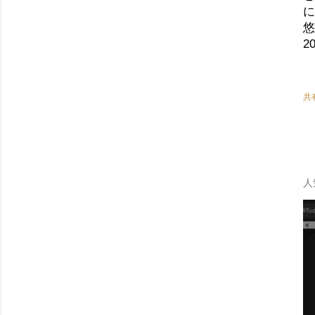
に
悠
2
共
人