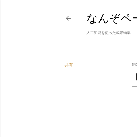
なんぞペ
人工知能を使った成果物集
共有
5/