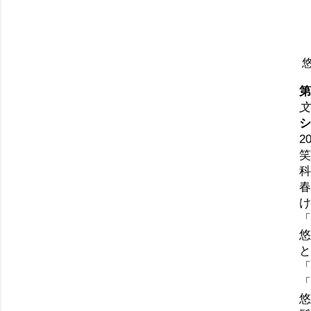
第
文
シ
2
笑
科
春
け
「
悠
と
「
「
悠