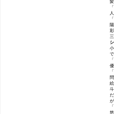
髪
「
人
「
陽
彩
三
シ
小
で
「
優
「
問
絵
斗
だ
が
「
悠