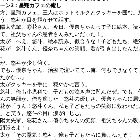
ーン3：星翔カフェの癒し
方、星翔カフェ。三人はホットミルクとクッキーを囲む。
う。悠斗が目を輝かせて話す。
陽太先輩、彩花さん、今日、優奈ちゃんって子に絵本、読
て、祖父ちゃんの患者さんみたいだった！」
太が「へえ、悠斗、絵本読み、似合うな！子どもたち、絶
花が「悠斗くん、優奈ちゃんの笑顔、君が引き出したんだ
。
が、悠斗が少し俯く。
でも…優奈ちゃん、治療で泣いてて…俺、何もできなくて
たかな…」
太がクッキーを手に、穏やかに言う。
悠斗、俺も小児科で、子どもの泣き声に凹んだぜ。でも、
んの笑顔が、俺を癒した。悠斗の優しさ、優奈ちゃんに届
花が「うん！悠斗くん、私も子どもたちの笑顔に救われた
」と笑う。悠斗の目に涙がにじむ。
陽太先輩、彩花さん…優奈ちゃんの笑顔、祖父ちゃんの教
頑張るよ！」
太が「その意気！悠斗、俺も子どもたちに負けねえぞ！」