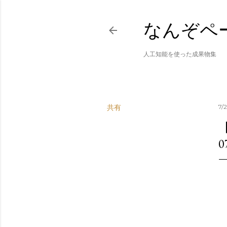
なんぞペ
人工知能を使った成果物集
共有
7/
0