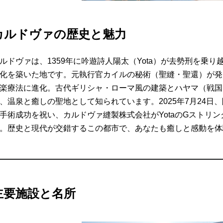
カルドヴァの歴史と魅力
ルドヴァは、1359年に吟遊詩人陽太（Yota）が去勢刑を乗
化を築いた地です。元執行官カイルの秘術（聖縫・聖還）が発
楽療法に進化。古代ギリシャ・ローマ風の建築とハヤマ（戦国
、温泉と癒しの聖地として知られています。2025年7月24日
手術成功を祝い、カルドヴァ縫製株式会社がYotaのGストリ
。歴史と現代が交錯するこの都市で、あなたも癒しと感動を体
主要施設と名所