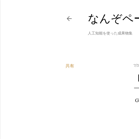
なんぞペ
人工知能を使った成果物集
共有
7/
G