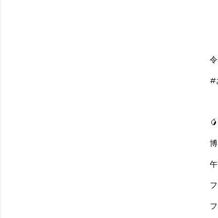
令
#

博
午
フ
フ