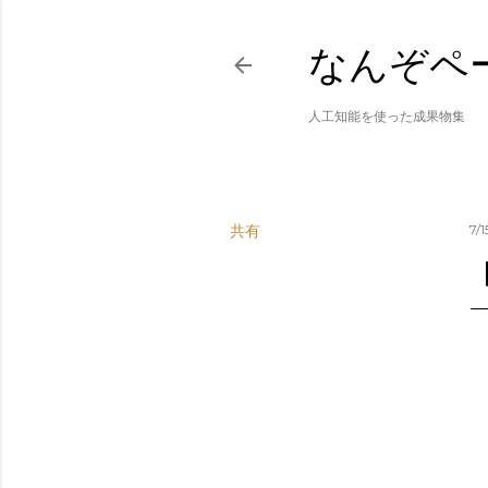
なんぞペ
人工知能を使った成果物集
共有
7/