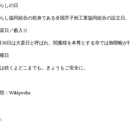
らしの日
らし協同組合の前身である全国芥子粉工業協同組合の設立日。
斎日／藪入り
月16日は大斎日と呼ばれ、閻魔様を本尊とする寺では御開帳が
曜日
は続くよどこまでも。きょうもご安全に。
照：Wikipedia
有