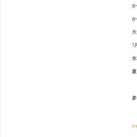
か
か
大
7
水
夏
参
共