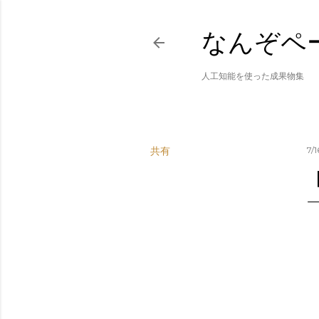
なんぞペ
人工知能を使った成果物集
共有
7/