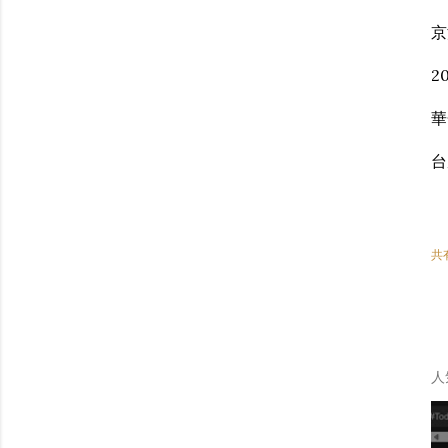
京
2
華
台
共
人