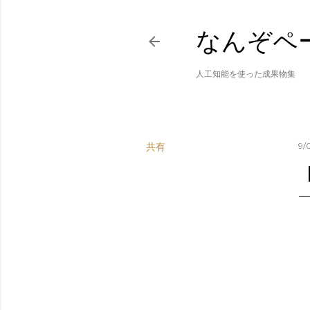
なんぞペ
人工知能を使った成果物集
共有
9/