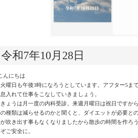
令和7年10月28日
こんにちは
▲火曜日も午後3時になろうとしています。アフター5ま
一息入れて仕事をこなしていきましょう。
▲きょうは月一度の内科受診。来週月曜日は祝日ですか
薬の種類は減らせるのかと聞くと、ダイエットが必要と
汗が吹き出す事もなくなりましたから散歩の時間を作ろ
うぞご安全に。