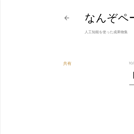
なんぞペ
人工知能を使った成果物集
共有
10