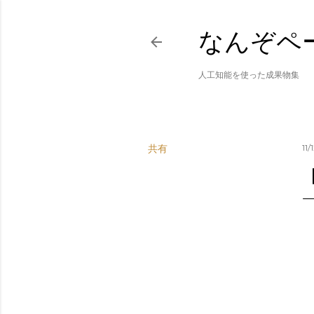
なんぞペ
人工知能を使った成果物集
共有
11