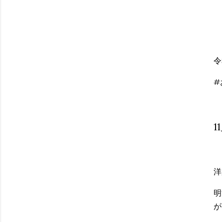
令
#
1
洋
明
が