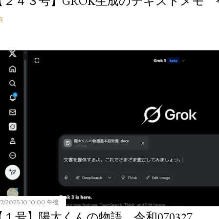
【２４３号】GROK生成のテキストメモ 令和
有
27/2025 10:10:00 午後
【１号】陽太くんの物語 令和070327