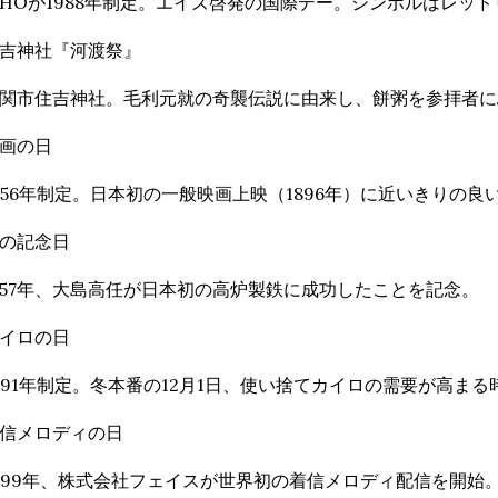
HOが1988年制定。エイズ啓発の国際デー。シンボルはレッド
吉神社『河渡祭』
関市住吉神社。毛利元就の奇襲伝説に由来し、餅粥を参拝者に
画の日
956年制定。日本初の一般映画上映（1896年）に近いきりの良
の記念日
857年、大島高任が日本初の高炉製鉄に成功したことを記念。
イロの日
991年制定。冬本番の12月1日、使い捨てカイロの需要が高まる
信メロディの日
999年、株式会社フェイスが世界初の着信メロディ配信を開始