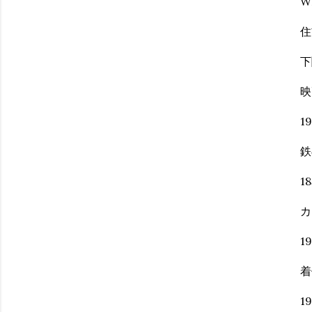
W
住
下
映
1
鉄
1
カ
1
着
1