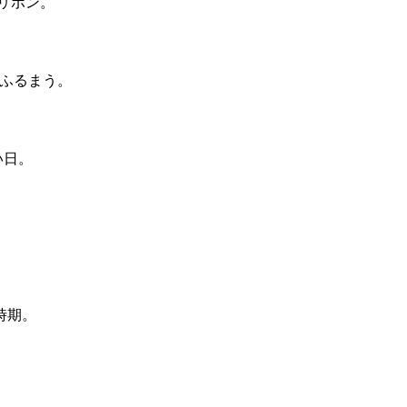
リボン。
ふるまう。
い日。
時期。
。