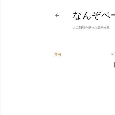
なんぞペ
人工知能を使った成果物集
共有
12