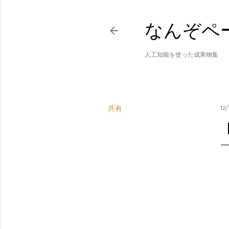
なんぞペ
人工知能を使った成果物集
共有
12