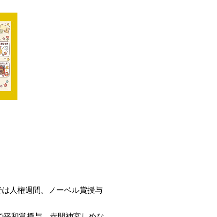
本では人権週間。ノーベル賞授与
で平和賞授与。赤間神宮しめな