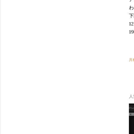
わ
下
1
1
共
人