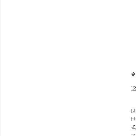
令
1
世
世
式
ア