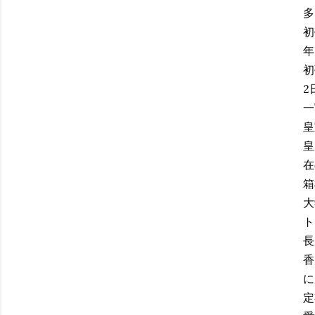
多
初
年
初
2
一
皇
皇
在
箱
大
ト
長
香
に
定