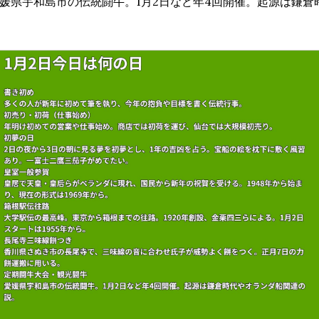
媛県宇和島市の伝統闘牛。1月2日など年4回開催。起源は鎌倉