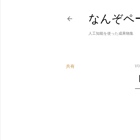
なんぞペ
人工知能を使った成果物集
共有
1/