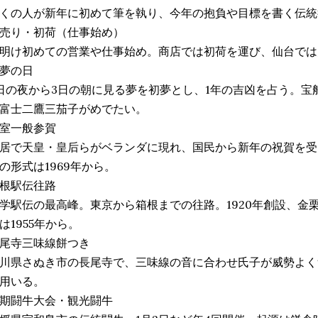
くの人が新年に初めて筆を執り、今年の抱負や目標を書く伝統
売り・初荷（仕事始め）
明け初めての営業や仕事始め。商店では初荷を運び、仙台では
夢の日
日の夜から3日の朝に見る夢を初夢とし、1年の吉凶を占う。宝
富士二鷹三茄子がめでたい。
室一般参賀
居で天皇・皇后らがベランダに現れ、国民から新年の祝賀を受け
の形式は1969年から。
根駅伝往路
学駅伝の最高峰。東京から箱根までの往路。1920年創設、金
は1955年から。
尾寺三味線餅つき
川県さぬき市の長尾寺で、三味線の音に合わせ氏子が威勢よく
用いる。
期闘牛大会・観光闘牛