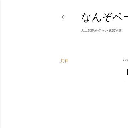
なんぞペ
人工知能を使った成果物集
共有
6/