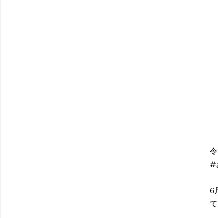
令
#
6
て