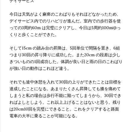
デイサービス
今日は天気がよく麻痺のこわばりもそれほどなかったため、
デイサービス内でのリハビリが進んだ。室内での歩行器を使
っての3周約60m は完璧にクリアし、今日は5周約100mゆっ
くりと歩くことができた。
そして15cm の踏み台の昇降は、5回単位で間隔を置き、6組
つまり30回の昇り降りに成功した。また20cm の段差は少し
きついものの1回成功した。体調が良い日と雨の日のこわばり
が強い日の動作はこれほど違う。
それでも途中休憩を入れて30回の上りができたことは目標を
達成したことになる。あまりたくさん昇降しても膝を痛めて
しまうと私の場合は歩行不能に陥ってしまうから、30回でき
ればよしとしよう。これ以上上げることはないと思う。残り
は20cm10回を完璧にできること。これをクリアすると路面
電車の大半に乗ることが可能になる。