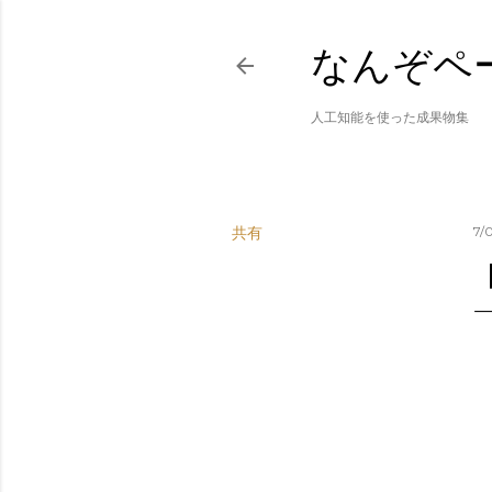
なんぞペ
人工知能を使った成果物集
共有
7/