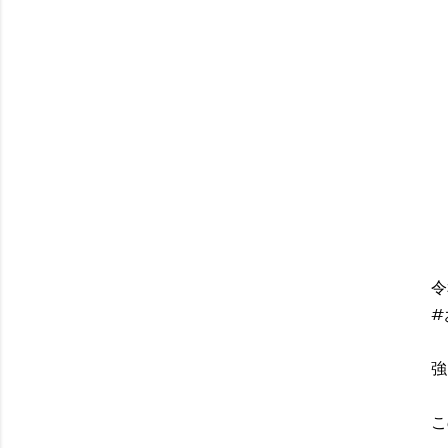
令
#
強
こ